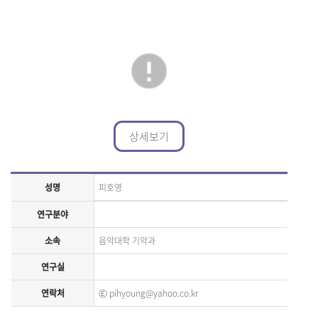
상세보기
성명
피호영
연구분야
소속
음악대학 기악과
연구실
연락처
Ⓔ
pihyoung@yahoo.co.kr