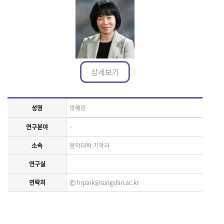
상세보기
성명
박혜란
연구분야
-
소속
음악대학 기악과
연구실
연락처
Ⓔ
hrpark@sungshin.ac.kr