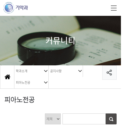
커뮤니티
학과소개
공지사항
피아노전공
피아노전공