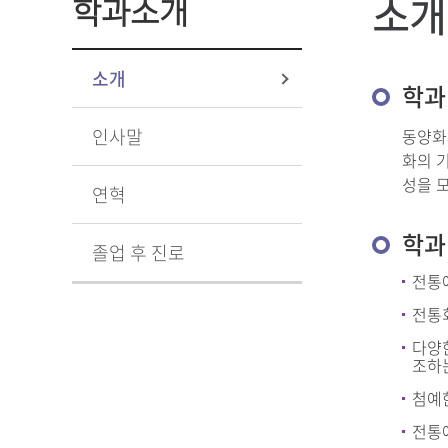
소개
학과소개
소개
학과
인사말
동양화
화의 
성을 
연혁
학과
졸업 후 진로
전통
전통
다양
조하는
첨예
전통