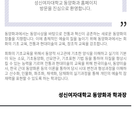
성신여자대학교 동양화과 홈페이지
방문을 진심으로 환영합니다.
동양화과에서는 동양사상을 바탕으로 전통과 혁신이 공존하는 새로운 동양화의
창출을 지향합니다. 이에 총체적인 예술의 질을 높이기 위해 동양화과에서는 회
화의 기초 교육, 전통과 현대미술의 교육, 창조적 교육을 강조합니다.
회화의 기초교육을 위해서 동양적 사고관에 기초한 양식을 이해하고 실기의 기본
이 되는 소묘, 기초동양화, 선묘연구, 기초표현 기법 등을 통하여 자질을 향상시
킬 수 있는 능력을 기르며 전통과 현대미술의 교육을 위해 한국미술사, 동양미술
사, 한국 근대 동양화론 등의 이론을 통하여 당시 시대 변천과 형성과정을 이해하
고 산수화, 인물화, 화조화, 채색화, 담채화의 실기과정을 통해 개인의 예술적 잠
재력을 표현할 수 있도록 하는 학과입니다.
성신여자대학교 동양화과 학과장
관련사이트
개인정보처리방침
이메일무단수집거부
(02844) 서울특별시 성북구 보문로 34다길 2
제4교학팀 02-920-7242
copyright©2017 sungshin women’s university all rights reserved.