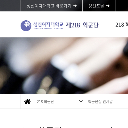
성신여자대학교 바로가기
성신포탈
218
218 학군단
학군단장 인사말