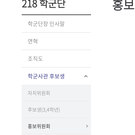
홍보
218 학군단
학군단장 인사말
연혁
조직도
학군사관 후보생
자치위원회
후보생(3,4학년)
홍보위원회