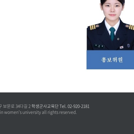
구 보문로 34다길 2
학생군사교육단 Tel. 02-920-2181
n women’s university all rights reserved.