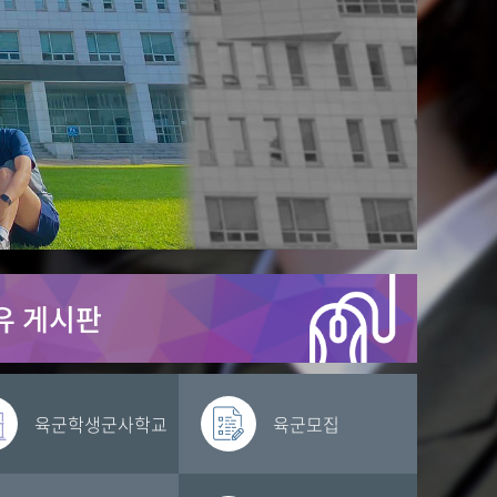
유 게시판
육군학생군사학교
육군모집