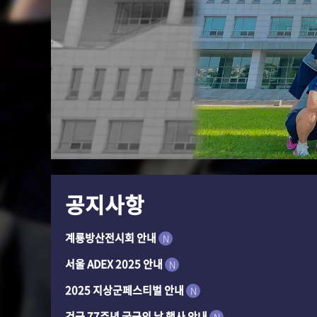
공지사항
계룡방산전시회 안내
N
서울 ADEX 2025 안내
N
2025 지상군페스티벌 안내
N
건군 77주년 국군의 날 행사 안내
N