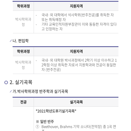
학위과정
지원자격
-
국내·외 대학에서 석사학위(반주전공)를 취득한 자
박사학위과
또는 취득예정 자
-
기타 교육인적자원부장관이 이와 동등한 자격이 있다
정
고 인정하는 자
나. 편입학
학위과정
지원자격
-
국내·외 대학원 박사과정에서 2학기 이상 이수하고 1
박사학위과
2학점 이상 취득한 자로서 지원학과와 전공이 동일한
정
자 (반주전공)
2. 실기곡목
가.박사학위과정 반주학과 실기곡목
전공
실기곡목
*2021학년도후기실기곡목*
※ 일반 반주
①
Beethoven, Brahms 기악 소나타(전악장) 중 1곡 연