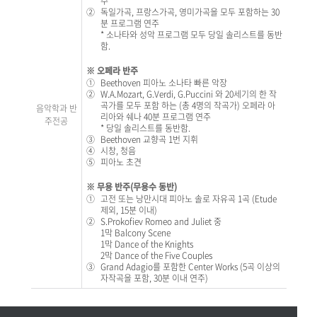
주
②
독일가곡, 프랑스가곡, 영미가곡을 모두 포함하는 30
분 프로그램 연주
* 소나타와 성악 프로그램 모두 당일 솔리스트를 동반
함.
※ 오페라 반주
①
Beethoven 피아노 소나타 빠른 악장
②
W.A.Mozart, G.Verdi, G.Puccini 와 20세기의 한 작
곡가를 모두 포함 하는 (총 4명의 작곡가) 오페라 아
음악학과 반
리아와 쉐나 40분 프로그램 연주
주전공
* 당일 솔리스트를 동반함.
③
Beethoven 교향곡 1번 지휘
④
시창, 청음
⑤
피아노 초견
※ 무용 반주(무용수 동반)
①
고전 또는 낭만시대 피아노 솔로 자유곡 1곡 (Etude
제외, 15분 이내)
②
S.Prokofiev Romeo and Juliet 중
1막 Balcony Scene
1막 Dance of the Knights
2막 Dance of the Five Couples
③
Grand Adagio를 포함한 Center Works (5곡 이상의
자작곡을 포함, 30분 이내 연주)