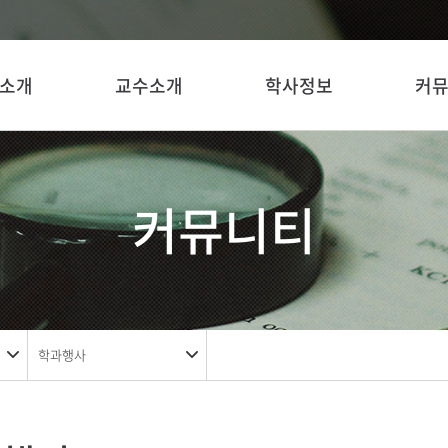
소개
교수소개
학사정보
커
커뮤니티
학과행사