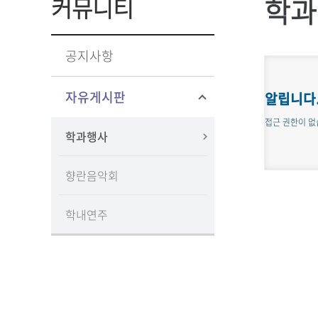
학과
커뮤니티
공지사항
자유게시판
알립니다
접근 권한이 없
학과행사
향란음악회
학내연주