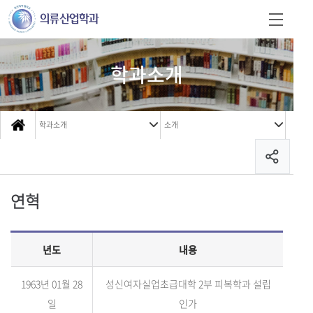
학과소개
학과소개
소개
연혁
년도
내용
1963년 01월 28
성신여자실업초급대학 2부 피복학과 설립
일
인가