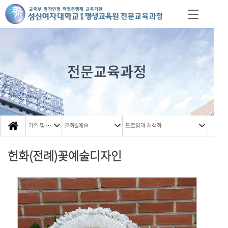
전문교육과정
가입 및 신청
문화&예술
드로잉과 채색화
헌화(전례)꽃예술디자인