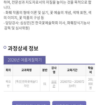
과정상세 정보
2026년 여름계절학기
강사
학습
회차
교과목명
분반
교육기간
명
비
200,
목요
[특강]헌화꽃예술디
심상
20260702 ~ 2026072
01
000
반
자인
은
3(4주)
원