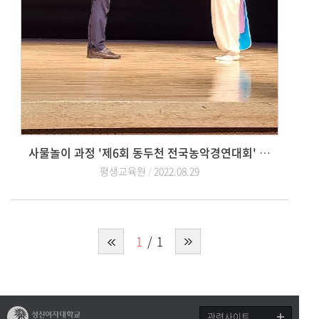
사물놀이 과정 '제6회 동두천 전국농악경연대회' 최우수상 수상
평생교육원
2022.08.29
1
1
관련사이트