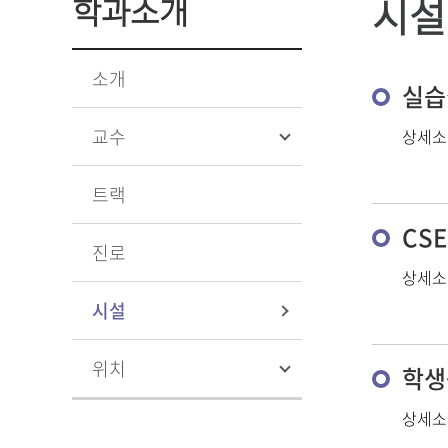
시설
학과소개
소개
실습
교수
상세소
트랙
CSE
진로
상세소
시설
위치
학생
상세소