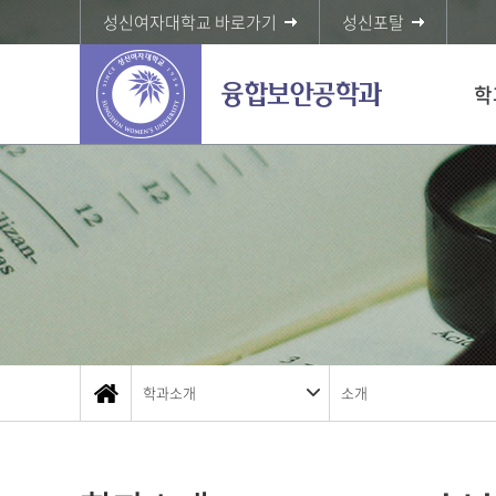
성신여자대학교 바로가기
성신포탈
학
학과소개
소개