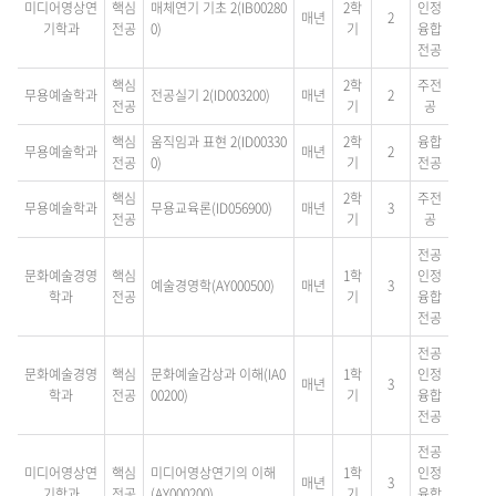
미디어영상연
핵심
매체연기 기초 2(IB00280
2학
인정
매년
2
기학과
전공
0)
기
융합
전공
핵심
2학
주전
무용예술학과
전공실기 2(ID003200)
매년
2
전공
기
공
핵심
움직임과 표현 2(ID00330
2학
융합
무용예술학과
매년
2
전공
0)
기
전공
핵심
2학
주전
무용예술학과
무용교육론(ID056900)
매년
3
전공
기
공
전공
문화예술경영
핵심
1학
인정
예술경영학(AY000500)
매년
3
학과
전공
기
융합
전공
전공
문화예술경영
핵심
문화예술감상과 이해(IA0
1학
인정
매년
3
학과
전공
00200)
기
융합
전공
전공
미디어영상연
핵심
미디어영상연기의 이해
1학
인정
매년
3
기학과
전공
(AY000200)
기
융합