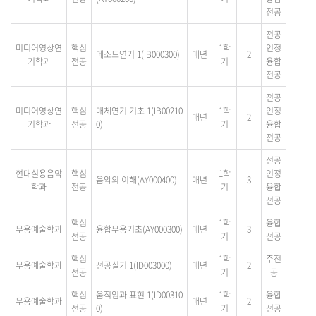
전공
전공
미디어영상연
핵심
1학
인정
메소드연기 1(IB000300)
매년
2
기학과
전공
기
융합
전공
전공
미디어영상연
핵심
매체연기 기초 1(IB00210
1학
인정
매년
2
기학과
전공
0)
기
융합
전공
전공
현대실용음악
핵심
1학
인정
음악의 이해(AY000400)
매년
3
학과
전공
기
융합
전공
핵심
1학
융합
무용예술학과
융합무용기초(AY000300)
매년
3
전공
기
전공
핵심
1학
주전
무용예술학과
전공실기 1(ID003000)
매년
2
전공
기
공
핵심
움직임과 표현 1(ID00310
1학
융합
무용예술학과
매년
2
전공
0)
기
전공