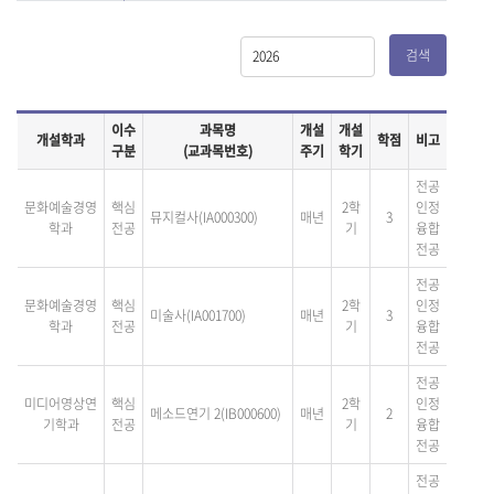
검색
이수
과목명
개설
개설
개설학과
학점
비고
구분
(교과목번호)
주기
학기
전공
문화예술경영
핵심
2학
인정
뮤지컬사(IA000300)
매년
3
학과
전공
기
융합
전공
전공
문화예술경영
핵심
2학
인정
미술사(IA001700)
매년
3
학과
전공
기
융합
전공
전공
미디어영상연
핵심
2학
인정
메소드연기 2(IB000600)
매년
2
기학과
전공
기
융합
전공
전공