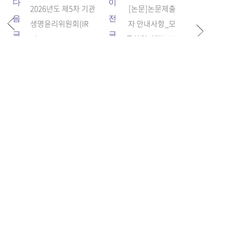
다
이
2026년도 제5차 기관
[논문]논문제출
음
전
생명윤리위원회(IR
자 안내사항_모
글
글
B) ...
든학위과정(202
6...
관련사이트
개인정보처리방침
돈암수정캠퍼스 (02844) 서울특별시 성북구 보문로 34다길 2
TEL : 02.920.7070
미아운정그린캠퍼스 (01133) 서울특별시 강북구 도봉로 76가길 55
TEL : 학사(02.920.782
0/7830/7195), 교육/행정(02.920.7825/7835/7845/7840)
Copyright©2017 SUNGSHIN WOMEN'S UNIVERSITY. All rights reserved.