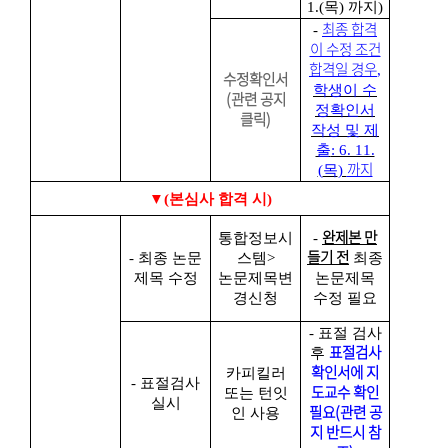
1.(
목
)
까지)
최종 합격
-
이 수정 조건
합격일 경우
,
수정확인서
학생이
수
(관련 공지
정확인서
클릭)
작성 및 제
출
: 6. 11.
까지
(
목
)
▼
(본
심사 합격 시
)
완제본 만
통합정보시
-
들기 전
-
최종 논문
스템
>
최종
제목 수정
논문제목변
논문제목
경신청
수정 필요
- 표절 검사
표절검사
후
확인서에 지
카피킬러
- 표절검사
도교수 확인
또는 턴잇
실시
필요(관련 공
인 사용
지 반드시 참