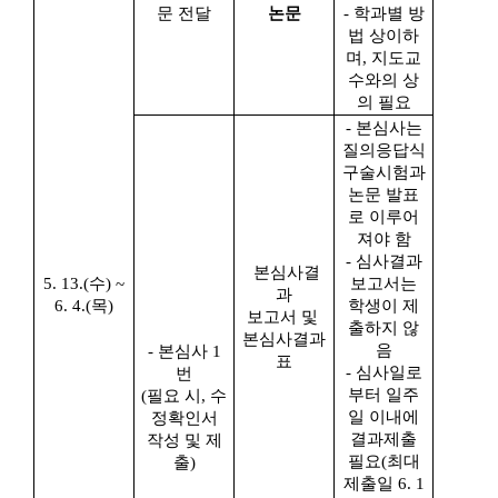
문 전달
논문
- 학과별 방
법 상이하
며
,
지도교
수와의 상
의 필요
- 본심사는
질의응답식
구술시험과
논문 발표
로 이루어
져야 함
- 심사결과
본심사결
5. 13.(수
) ~
보고서는
과
6. 4.(목
)
학생이 제
보고서 및
출하지 않
본심사결과
음
-
본심사 1
표
- 심사일로
번
부터 일주
(
필요 시
,
수
일 이내에
정확인서
결과제출
작성 및 제
필요
(
최대
출
)
제출일
6. 1