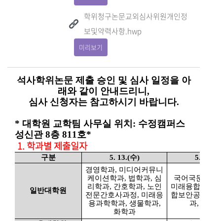
학위청구논문교외심사위원개인정
보및약력사항.hwp
미리보기
석사학위논문 제출 승인 및 심사 일정을 아
래와 같이 안내드리니,
심사 신청자는 참고하시기 바랍니다
.
* 대학원 교학팀 사무실 위치: 수정캠퍼스
성신관 8층 811호*
1. 학과별 제출일자
구분
5. 13.(수)
5. 14.(
경영학과, 미디어커뮤니
케이션학과, 법학과, 심
국어국문학과,
리학과, 간호학과, 노인
미래융합기술공
일반대학원
전문간호사과정, 미래응
합보안공학과,
용과학학과, 생물학과,
과, 통계
화학과