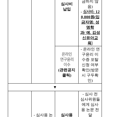
금하지 않
심사비
음
)
납입
심사비
-
: 12
0,000
원
(
입
금자명
:
성
명학
과
/
예
.
김성
신유아교
)
육
- 온라인 연
온라인
구윤리 이
연구윤리
수증 포탈
이수
신청 여부
(관련공지
확인(방문
클릭)
시 구두확
인)
▼
- 심사 전
심사위원들
에게 심사
용 논문 전
-
심사용 논
심사용
달