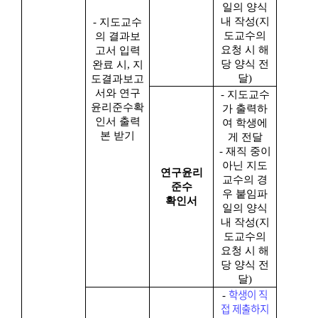
일의 양식
내 작성(지
- 지도교수
도교수의
의 결과보
요청 시 해
고서 입력
당 양식 전
완료 시
,
지
달)
도결과보고
서와 연구
- 지도교수
윤리준수확
가 출력하
인서 출력
여 학생에
본 받기
게 전달
-
재직 중이
아닌 지도
연구윤리
교수의 경
준수
우 붙임파
확인서
일의 양식
내 작성
(지
도교수의
요청 시 해
당 양식 전
달)
학
생이 직
-
접 제출하지