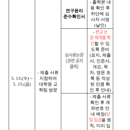
- 출력본 내
용 확인 후
연구윤리
하단에 심
준수확인서
사자 서명
(
날인
)
본교 논
-
문 체계를 확
인
할 수 있
도록 준비
심사용논문
(
표지
,
제출
(관련 공지
서
,
인준서
,
클릭)
개요,
목
-
제출 서류
차
,
영문 초
5. 13.(수
) ~
지참하여
록 등 작성
5. 15.(금
)
대학원 교
된 만큼 확
학팀 방문
인 후 안내
)
- 제출 서류
확인 후 계
좌번호 안
당
내 예정
(
일 입금
을 원
칙
,
미리 입