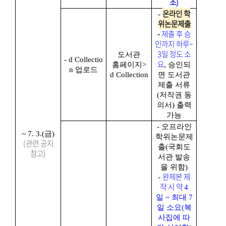
조)
온라인 학
-
위논문제출
-
제출 후 승
인까지 하루~
3일 정도 소
도서관
- d Collectio
요
홈페이지
>
, 승인되
n
업로드
d Collection
면 도서관
제출 서류
(저작권 동
의서) 출력
가능
- 오프라인
~ 7. 3.(
금
)
학위논문제
(관련 공지
출
(
국회도
참고)
서관 발송
을 위함
)
완제본 제
-
작 시 약
4
일
~
최대
7
일 소요
(
복
사집에 따