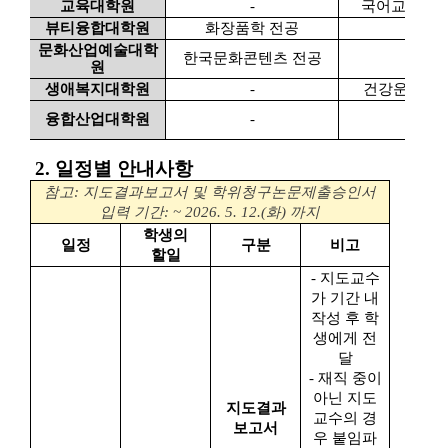
교육대학원
-
국어교육, 
뷰티융합대학원
화장품학 전공
문화산업예술대학
한국문화콘텐츠 전공
원
생애복지대학원
-
건강운동관리
융합산업대학원
-
2. 일정별 안내사항
참고
:
지도결과보고서 및 학위청구논문제출승인서
입력 기간
: ~ 2026. 5. 12.(화
)
까지
학생의
일정
구분
비고
할일
- 지도교수
가 기간 내
작성 후 학
생에게 전
달
- 재직 중이
아닌 지도
지도결과
교수의 경
보고서
우 붙임파