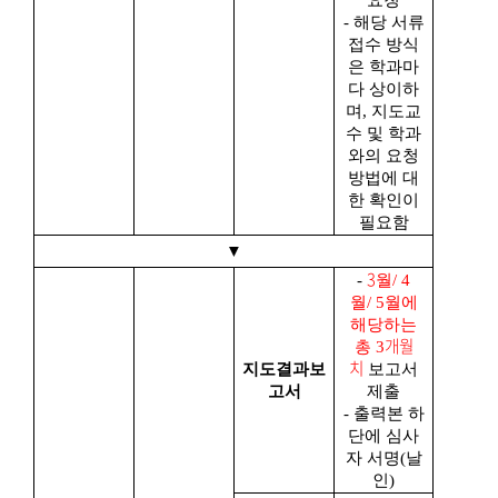
- 해당 서류
접수 방식
은 학과마
다 상이하
며
,
지도교
수 및 학과
와의 요청
방법에 대
한 확인이
필요함
▼
3
-
월
/ 4
월
/ 5
월에
해당하는
개월
총
3
치
지도결과보
보고서
고서
제출
- 출력본 하
단에 심사
자 서명
(
날
인
)