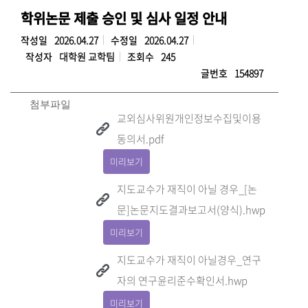
학위논문 제출 승인 및 심사 일정 안내
작성일
2026.04.27
수정일
2026.04.27
작성자
대학원 교학팀
조회수
245
글번호
154897
첨부파일
교외심사위원개인정보수집및이용
동의서.pdf
미리보기
지도교수가 재직이 아닐 경우_[논
문]논문지도결과보고서(양식).hwp
미리보기
지도교수가 재직이 아닐경우_연구
자의 연구윤리준수확인서.hwp
미리보기