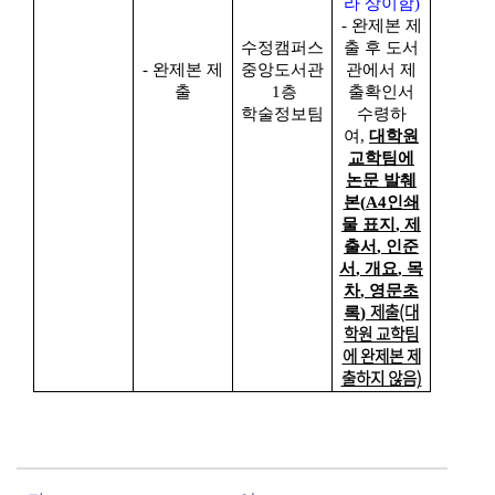
라 상이함
)
- 완제본 제
수정캠퍼스
출 후 도서
- 완제본 제
중앙도서관
관에서 제
출
1
층
출확인서
학술정보팀
수령하
여
,
대학원
교학팀에
논문 발췌
본
(A4
인쇄
물 표지
,
제
출서
,
인준
서
,
개요
,
목
차
,
영문초
제출(대
록
)
학원 교학팀
에 완제본 제
출하지 않음)