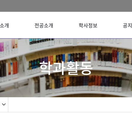
소개
전공소개
학사정보
공
학과활동