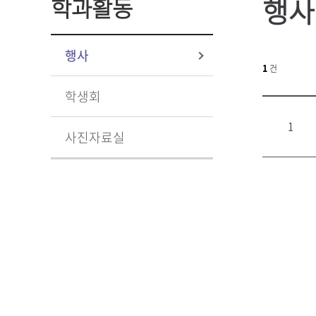
행사
학과활동
행사
1
건
학생회
1
사진자료실