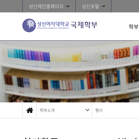
성신메인홈페이지
성신포탈
학부
학부소개
행사