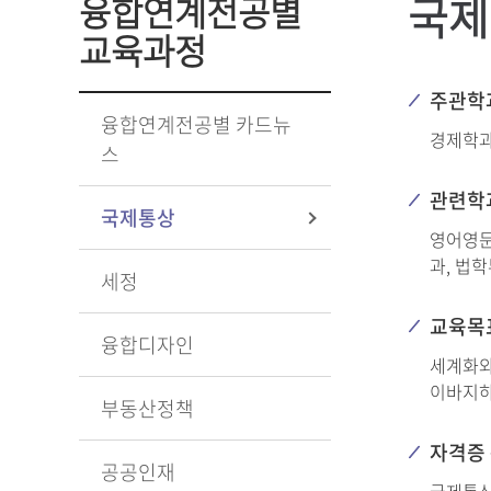
국제
융합연계전공별
교육과정
주관학
융합연계전공별 카드뉴
경제학
스
관련학
국제통상
영어영문
과, 법
세정
교육목
융합디자인
세계화와
이바지하
부동산정책
자격증
공공인재