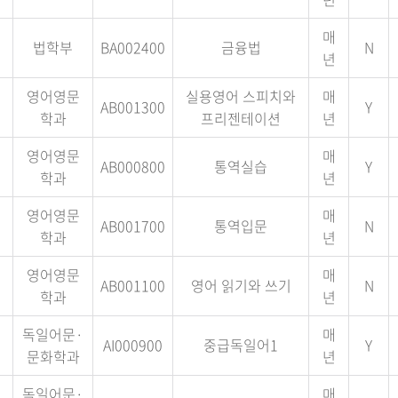
매
법학부
BA002400
금융법
N
년
영어영문
실용영어 스피치와
매
AB001300
Y
학과
프리젠테이션
년
영어영문
매
AB000800
통역실습
Y
학과
년
영어영문
매
AB001700
통역입문
N
학과
년
영어영문
매
AB001100
영어 읽기와 쓰기
N
학과
년
독일어문·
매
AI000900
중급독일어1
Y
문화학과
년
독일어문·
매