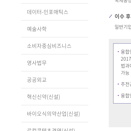
국제통
데이터-인포매틱스
이수 후
일반기업
예술사학
소비자중심비즈니스
융합
20
영사법무
법과
가능
공공외교
주전
융합
혁신신약(신설)
바이오식의약산업(신설)
로컬콘텐츠경영(신설)