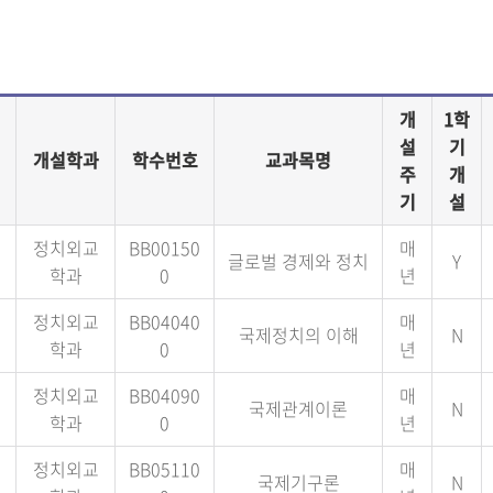
개
1학
설
기
개설학과
학수번호
교과목명
주
개
기
설
정치외교
BB00150
매
글로벌 경제와 정치
Y
학과
0
년
정치외교
BB04040
매
국제정치의 이해
N
학과
0
년
정치외교
BB04090
매
국제관계이론
N
학과
0
년
정치외교
BB05110
매
국제기구론
N