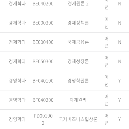
경제학과
BE040200
경제원론 2
N
년
매
경제학과
BE000300
경제정책론
N
년
매
경제학과
BE000400
국제금융론
N
년
매
경제학과
BE050300
경제성장론
N
년
매
경영학과
BF040100
경영학원론
Y
년
매
경영학과
BF040200
회계원리
Y
년
PD00190
매
경영학과
국제비즈니스협상론
Y
0
년