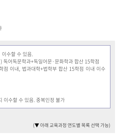
야
이수할 수 있음.
예) 독어독문학과+독일어문·문화학과 합산 15학점
학점 이내, 법과대학+법학부 합산 15학점 이내 이수
 이수할 수 있음. 중복인정 불가
(▼ 아래 교육과정 연도별 목록 선택 가능)