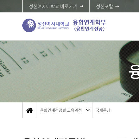
성신여자대학교 바로가기
성신포탈
융합연계전공별 교육과정
국제통상