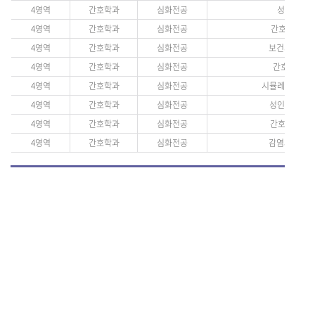
4영역
간호학과
심화전공
성인간호학 7
4영역
간호학과
심화전공
간호연구 및 통
4영역
간호학과
심화전공
보건의료관계법규
4영역
간호학과
심화전공
간호관리학실습
4영역
간호학과
심화전공
시뮬레이션통합실습
4영역
간호학과
심화전공
성인간호학실습 
4영역
간호학과
심화전공
간호정보학(선택
4영역
간호학과
심화전공
감염과 간호(선