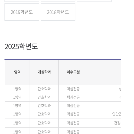
2019학년도
2018학년도
2025학년도
영역
개설학과
이수구분
1영역
간호학과
핵심전공
성장과 발달
1영역
간호학과
핵심전공
간호학개론(
1영역
간호학과
핵심전공
미생물학(
1영역
간호학과
핵심전공
인간관계와 의사소
1영역
간호학과
핵심전공
건강과 글로벌이
1영역
간호학과
핵심전공
해부학(H