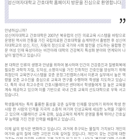
성신여자대학교 간호대학 홈페이지 방문을 진심으로 환영합니다.
안녕하십니까?
성신여자대학교 간호대학은 2007년 북유럽의 선진 의료교육 시스템을 바탕으로
운영된 역사와 전통을 가진 국립의료원 간호대학을 승계하면서 출범한 후 성신여
자대학교의 성신, 지신, 자동의 정신으로 국가와 사회 발전을 선도하는 융합형 전
문 여성 인재 육성이라는 비전아래 대학의 건강복지 특성화 분야와 연계되어 나
날이 발전하고 있습니다
본 대학은 인류의 생명과 안녕을 위하여 봉사하며 인간의 건강증진과 질병회복에
필요한 과학적 자질, 도덕성, 소명의식을 가진 진취적인 간호인을 양성하기 위해
최첨단의 교육연구시스템을 갖춘 운정그린캠퍼스에서 이론과 실무에서 높은 역
량을 갖춘 교수진을 중심으로 교육과 연구를 수행하며 학생을 지도하고 있습니
다. 특히 국내 최고수준의 간호시뮬레이션 센터에서 학생들에게 질 높은 교육을
계속 제공하고 있으며 이를 기반으로 국내 간호 교육의 선도대학으로 우뚝 서고
있습니다.
학생들에게는 특히 훌륭한 품성을 갖춘 실무형 인재를 양성하기 위하여 학생 한
사람 한 사람의 인격을 지극히 소중히 여기며 인성교육에 세심한 노력을 기울이
고 있으며 시뮬레이션 교육 강화, 실습교육의 체계적 운영을 통해 뛰어난 간호실
무 능력을 가진 전문 인력을 배출하고 있습니다.
이제 삶의 방식은 변화하고 있습니다. 과거에 추구되는 물질적 가치보다 개인의
여가와 삶의 질에 대한 고민은 더욱 깊어질 것입니다. 개인이 갖는 건강에 대한
가치는 이제 건강한 사회의 기본 가치가 되고 있고, 나아가 '복지에' 대한 수요를