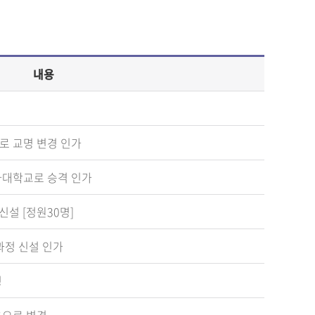
내용
 교명 변경 인가
대학교로 승격 인가
설 [정원30명]
정 신설 인가
경