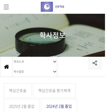
학사정보
학과소개
학사일정
핵심간호술
핵심간호술 평가체계
2025년 2월 졸업
2024년 2월 졸업