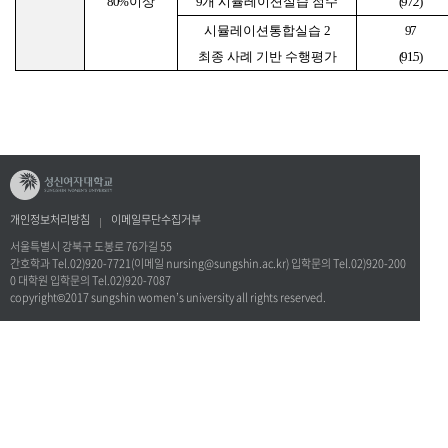
80%
이상
9
개 시뮬레이션실습 점수
(97.2)
시뮬레이션통합실습
2
97
최종 사례 기반 수행평가
(91.5)
개인정보처리방침
이메일무단수집거부
서울특별시 강북구 도봉로 76가길 55
간호학과 Tel.02)920-7721(이메일 nursing@sungshin.ac.kr) 입학문의 Tel.02)920-200
0 대학원 입학문의 Tel.02)920-7087
copyright©2017 sungshin women’s university all rights reserved.