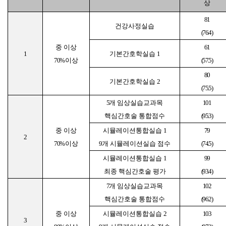
상
81
건강사정실습
(76.4)
중 이상
61
1
기본간호학실습
1
70%
이상
(57.5)
80
기본간호학실습
2
(75.5)
5
개 임상실습교과목
101
핵심간호술 통합점수
(95.3)
중 이상
시뮬레이션통합실습
1
79
2
70%
이상
9
개 시뮬레이션실습 점수
(74.5)
시뮬레이션통합실습
1
99
최종 핵심간호술 평가
(93.4)
7
개 임상실습교과목
102
핵심간호술 통합점수
(96.2)
중 이상
시뮬레이션통합실습
2
103
3