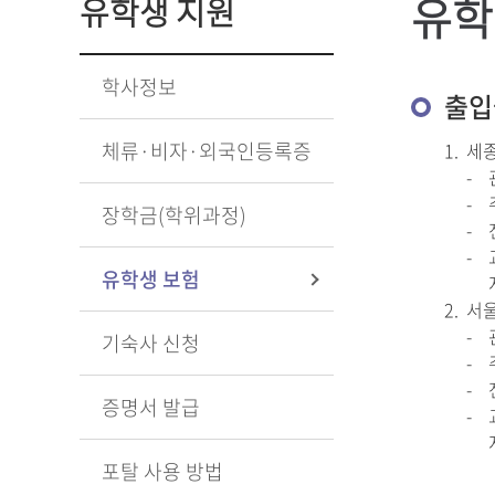
유학
유학생 지원
학사정보
출입
체류·비자·외국인등록증
1.
세
-
-
장학금(학위과정)
-
-
유학생 보험
2.
서울
-
기숙사 신청
-
-
증명서 발급
-
포탈 사용 방법