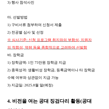
3)
행사 참석사진
마
.
선발방법
1)
구비서류 첨부하여 신청서 제출
2)
전공별 심사 및 선정
※
심사기준
:
신청 프로그램 취지와의 부합성
,
지원자
의 적합성
,
역량 등을 종합적으로 고려하여 선발함
바
.
장학금
1)
장학금액
: 1
인
75
만원 장학금 지급
2)
종목성격
:
생활비성 장학금
,
등록금액이나 타 장학금
수혜 여부와 상관없이 지급
가능
3)
지급일
: 2025.8
월 말
(예정
)
4.
비전을 여는 공대 징검다리 활동
(
공대