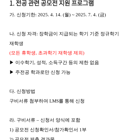
1. 전공 관련 공모전 지원 프로그램
가
.
신청기한
: 2025. 4. 14. (
월
) ~ 2025. 7. 4. (
금
)
나
.
신청 자격
:
장학금이 지급되는 학기 기준 정규학기
재학생
(
모든 휴학생
,
초과학기 재학생 제외
)
▶
이수학기
,
성적
,
소득구간 등의 제한 없음
▶
주전공 학과로만 신청 가능
다
.
신청방법
구비서류 첨부하여
LMS
를 통해 신청
라
.
구비서류
–
신청서 양식에 포함
1)
공모전 신청확인서
/
참가확인서
1
부
2)
공모전 제출 결과물