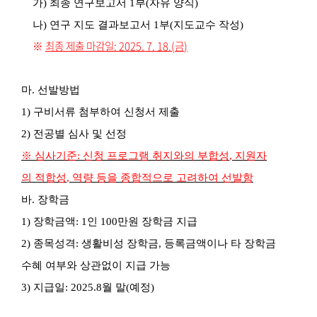
가) 최종 연구보고서
1
부
(
자유 양식
)
나)
연구 지도 결과보고서
1
부
(
지도교수 작성
)
※
최종 제출 마감일: 2025. 7. 18.(금
)
마
.
선발방법
1)
구비서류 첨부하여 신청서 제출
2)
전공별 심사 및 선정
※
심사기준
:
신청 프로그램 취지와의 부합성
,
지원자
의 적합성
,
역량 등을 종합적으로 고려하여 선발함
바
.
장학금
1)
장학금액
: 1
인
100
만원 장학금 지급
2)
종목성격
:
생활비성 장학금
,
등록금액이나 타 장학금
수혜 여부와 상관없이 지급
가능
3)
지급일
: 2025.8
월 말
(예정
)