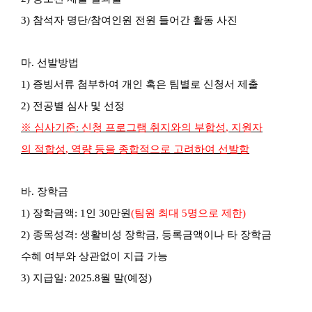
3)
참석자 명단
/
참여인원 전원 들어간 활동 사진
마
.
선발방법
1)
증빙서류 첨부하여 개인 혹은 팀별로 신청서 제출
2)
전공별 심사 및 선정
※
심사기준
:
신청 프로그램 취지와의 부합성
,
지원자
의 적합성
,
역량 등을 종합적으로 고려하여 선발함
바
.
장학금
1)
장학금액
: 1
인
30
만원
(
팀원 최대
5
명으로 제한
)
2)
종목성격
:
생활비성 장학금
,
등록금액이나 타 장학금
수혜 여부와 상관없이 지급
가능
3)
지급일
: 2025.8
월 말(예정)