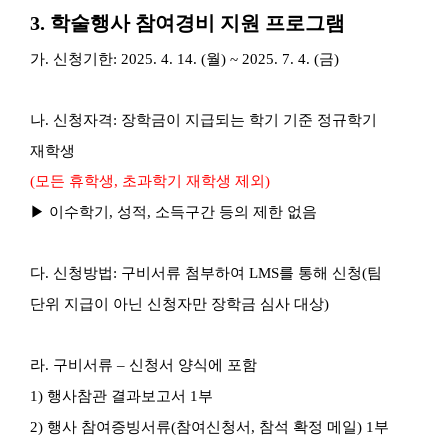
3.
학술행사 참여경비 지원 프로그램
가
.
신청기한
: 2025. 4. 14. (
월
) ~ 2025. 7. 4. (
금
)
나
.
신청자격
:
장학금이 지급되는 학기 기준 정규학기
재학생
(
모든 휴학생
,
초과학기 재학생 제외
)
▶
이수학기
,
성적
,
소득구간 등의 제한 없음
다
.
신청방법
:
구비서류 첨부하여
LMS
를 통해 신청(팀
단위 지급이 아닌 신청자만 장학금 심사 대상)
라
.
구비서류
–
신청서 양식에 포함
1)
행사참관 결과보고서
1
부
2)
행사 참여증빙서류
(
참여신청서
,
참석 확정 메일
) 1
부