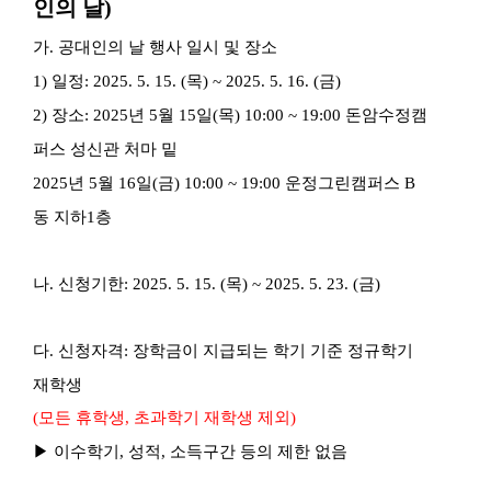
인의 날
)
가
.
공대인의 날 행사 일시 및 장소
1)
일정
: 2025. 5. 15. (
목
) ~ 2025. 5. 16. (
금
)
2)
장소
: 2025
년
5
월
15
일
(
목
) 10:00 ~ 19:00
돈암수정캠
퍼스 성신관 처마 밑
2025
년
5
월
16
일
(
금
) 10:00 ~ 19:00
운정그린캠퍼스
B
동 지하
1
층
나
.
신청기한
: 2025. 5. 15. (
목
) ~ 2025. 5. 23. (
금
)
다
.
신청자격
:
장학금이 지급되는 학기 기준 정규학기
재학생
(
모든 휴학생
,
초과학기 재학생 제외
)
▶
이수학기
,
성적
,
소득구간 등의 제한 없음