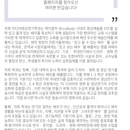
홈페이지를 찾아오신
여러분 반갑습니다!
저희 미디어영상연기학과는 케이컬처 (K-culture) 시대의 영상예술을 선도할 실
력 있고 품격 있는 배우를 육성하기 위해 설립되어 가장 현대적인 교육 시스템을
구비한 후 체계적이고 집중적인 교육을 실시함으로써 매년 우수한 예술인재를 배
출하고 있습니다 . 제작 현장의 전문가들에게는 ‘ 믿고 쓸 수 있는 배우 ’ 를 길러
내는 학과로 , 관객과 시청자들에게는 ‘ 믿고 보는 배우 ’ 를 배출하는 명품 여배우
의 산실로 굳게 자리매김하고 있습니다 . 기초 · 무대연기에서 드라마 · 영화 연
기까지 과학적으로 연계하여 숙련할 수 있는 초현대적인 시설과 장비 , 교수님들
의 열정과 헌신 , 학생들의 투지와 노력이 삼위일체를 이룬 결과입니다 .
저희 학과는 첫째 , 다른 대학의 유사 학과와 달리 드라마 · 영화 등 영상 연기를
특화하여 능숙하게 소화하는 배우를 배출합니다 . 이를 위해 1·2 학년 과정에서
는 연기의 기본기인 기초연기와 무대연기를 집중적으로 수련하면서 영상연기 적
응 훈련을 하고 , 3·4 학년 과정에서는 TV 드라마와 영화 등 영상연기의 수련과
심화에 집중합니다 . 이런 여건을 만들기 위해 이미 수십억 원을 들여 지상파 방
송사와 똑같은 방송제작 시설과 영화제작 현장에 적용되는 최고급 장비를 갖추었
습니다 . 직접 보시면 하나의 작은 방송사이자 영화사와 같습니다 .
둘째 , 저희 학과는 연기만 잘하는 배우가 아닌 , 인간성과 품격이 뛰어나고 배우
생활을 하는데 필요한 지식 , 지혜 , 직관을 두루 갖춘 ‘ 스마트한 배우 ’ 를 길러내
는데 초점을 두고 있습니다 . 연기능력은 기본기와 깊이 , 열정 , 근성 , 현장 적응
능력이 가장 중요하기에 모든 수업은 실제 작품을 제작하는 것처럼 발표회를 통
해 평가하며 수시로 연극 · 뮤지컬 · 드라마 · 영화 제작현장에 대한 탐방 수업을
병행하고 있습니다 . 스마트한 배우를 만들기 위해 연기 수업 외에도 배우철학 ·