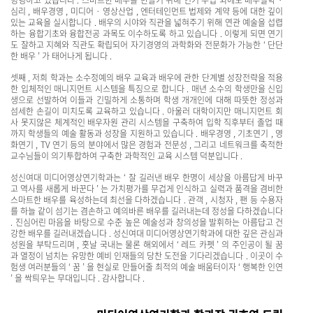
심리 , 배우경영 , 미디어 · 영상산업 , 엔터테인먼트 법제와 계약 등에 대한 깊이
있는 교육을 실시합니다 . 배우의 시야와 직관을 넓혀주기 위해 연관 예술을 섭렵
하는 융합기초와 융합전공 과목도 이수하도록 하고 있습니다 . 이렇게 되면 연기
도 잘하고 지혜와 직관도 확립되어 자기경영의 과학화와 전문화가 가능한 ‘ 단단
한 배우 ’ 가 태어나게 됩니다 .
셋째 , 저희 학과는 소수정예의 배우 교육과 배우에 관한 단계별 성장전략을 적용
한 입체적인 매니지먼트 시스템을 특징으로 합니다 . 매년 소수의 학생만을 신입
생으로 선발하여 이들과 긴밀하게 소통하며 학생 개개인에 대해 따뜻한 정성과
섬세한 손길이 미치도록 교육하고 있습니다 . 아울러 대학이지만 매니지먼트 회
사 못지않은 체계적인 배우자원 관리 시스템을 구축하여 입학 직후부터 졸업 때
까지 학생들의 예술 활동과 성장을 지원하고 있습니다 . 배우경영 , 기초연기 , 영
화연기 , TV 연기 등의 분야에서 많은 경험과 전문성 , 그리고 네트워크를 축적한
교수님들이 의기투합하여 구축한 과학적인 교육 시스템 덕분입니다 .
성신여대 미디어영상연기학과는 ‘ 잘 길러낸 배우 한명이 세상을 아름답게 바꾸
고 역사를 새롭게 바꾼다 ’ 는 가치평가를 무겁게 인식하고 실력과 품격을 겸비한
스마트한 배우를 육성하는데 최선을 다하겠습니다 . 관객 , 시청자 , 팬 등 수용자
를 하늘 같이 섬기는 겸손하고 예의바른 배우를 길러내는데 정성을 다하겠습니다
. 진심어린 마음을 바탕으로 수준 높은 예술성과 창의성을 발휘하는 아름답고 건
강한 배우를 길러내겠습니다 . 성신여대 미디어영상연기학과에 대한 깊은 관심과
성원을 부탁드리며 , 훗날 국내는 물론 해외에서 ‘ 레드 카펫 ’ 의 주인공이 될 꿈
과 열정이 넘치는 유망한 예비 인재들의 당찬 도전을 기다리겠습니다 . 이곳이 수
험생 여러분들의 ‘ 꿈 ’ 을 현실로 만들어줄 최적의 예술 배움터이자 ‘ 행복한 인연
’ 을 싹틔우는 무대입니다 . 감사합니다 .