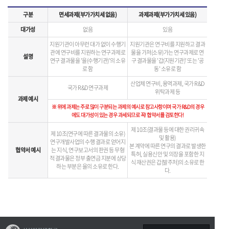
구분
면세과제(부가가치세 없음)
과제과제(부가가치세 있음)
대가성
없음
있음
지원기관이 아무런 대가 없이 수행기
지원기관은 연구비를 지원하고 결과
관에 연구비를 지원하는 연구과제로
물을 가져(소유)가는 연구과제로 연
설명
연구 결과물을 '을(수행기관)'의 소유
구 결과물을 '갑(지원기관)' 또는 '공
로 함
동' 소유로 함
산업체 연구비, 용역과제, 국가 R&D
국가 R&D 연구과제
위탁과제 등
과제 예시
※ 위에 과제는 주로 많이 구분되는 과제의 예시로 참고사항이며 국가 R&D의 경우
에도 대가성이 있는 경우 과세되므로 꼭! 협약서를 검토한다!
제 10조(결과물 등에 대한 권리귀속
제 10조(연구에 따른 결과물의 소유)
및 활용)
연구개발사업의 수행 결과로 얻어지
본 계약에 따른 연구의 결과로 발생한
협약서 예시
는 지식, 연구보고서의 판권 등 무형
특허, 실용신안 및 의장을 포함한 지
적 결과물은 정부 출연금 지분에 상당
식 재산권은 갑(발주처)의 소유로 한
하는 부분은 을의 소유로 한다.
다.