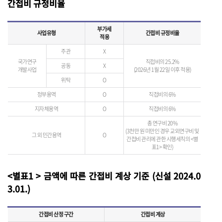
간접비 규정비율
부가세
사업유형
간접비 규정비율
적용
주관
X
국가연구
직접비의 25.2%
공동
X
개발사업
(2026년 1월 22일 이후 적용)
위탁
O
정부용역
O
직접비의 6%
지자체용역
O
직접비의 6%
총 연구비 20%
(3천만 원 미만인 경우 교외연구비 및
그 외 민간용역
O
간접비 관리에 관한 시행세칙의 <별
표1> 확인)
<별표1 > 금액에 따른 간접비 계상 기준 (신설 2024.0
3.01.)
간접비 산정 구간
간접비 계상