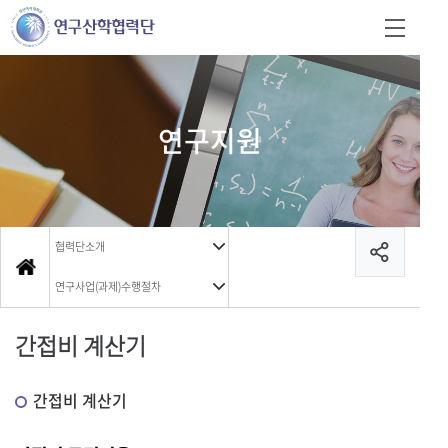
연구지원
협력단소개
연구사업(과제)수행절차
간접비 계산기
간접비 계산기