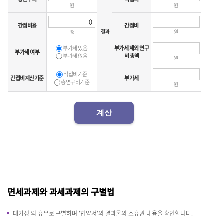
원
원
간접비율
간접비
%
결과
원
부가세 있음
부가세 제외 연구
부가세 여부
부가세 없음
비 총액
원
직접비기준
간접비계산기준
부가세
총연구비기준
원
계산
면세과제와 과세과제의 구별법
'대가성'의 유무로 구별하며 '협약서'의 결과물의 소유권 내용을 확인합니다.