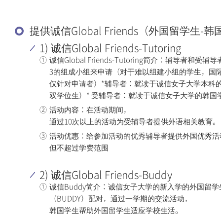
其他
敦岩水晶便利设
施
提供诚信Global Friends（外国留学生
1) 诚信Global Friends-Tutoring
弥阿云庭便利设
①
诚信Global Friends-Tutoring简介：辅导者和受
施
3的组成小组来申请（对于难以组建小组的学生，国际
仅针对申请者）*辅导者：就读于诚信女子大学本科
残疾学生支援中
双学位生）* 受辅导者：就读于诚信女子大学的韩国
心
②
活动内容：在活动期间，
通过10次以上的活动为受辅导者提供外语相关教育。
③
活动优惠：给参加活动的优秀辅导者提供外国优秀活
但不超过学费范围
2) 诚信Global Friends-Buddy
①
诚信Buddy简介：诚信女子大学的新入学的外国留
（BUDDY）配对，通过一学期的交流活动，
韩国学生帮助外国留学生适应学校生活。