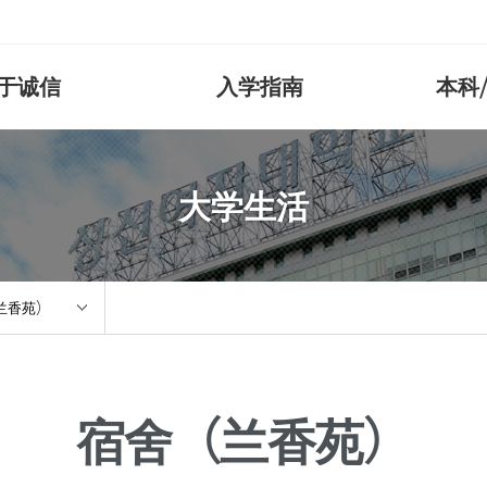
于诚信
入学指南
本科
岩水晶）
诚信愿景
研究生院
本科（弥阿云庭绿色）
滞留指南
誠信脚
交换生
一般研
校园生
大学生活
学院
教育理念
一般研究生院
自然科学学院
外国人登记
历史沿
交换生
伴奏系
宿舍
学院
教育目标
特殊研究生院
知识服务工程学院
滞留情况变更
创始人
交流合
美术史
保险
护理学院
兼职/就业
音乐治
体检
学院
康乐学院
出入境外国人厅
辅导活
兰香苑）
工程学院
美容生活产业国际学院
融合文化艺术学院
便利设施
弥阿云庭便利设施
残疾学
产业国际学院
堂
校内食堂
设施
福利便利设施
宿舍（兰香苑）
利设施
IT设施
期研修)
图书馆
学院
香苑）
诚信健康管理中心