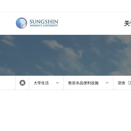
关
学校概况
本科
本科（敦
教务指南
网站地图
学校简介
人文科学
选课
校长履历
社会科学
学籍
法学院
奖学金
自然科学
大学生活
敦岩水晶便利设施
宿舍（
知识服务
校园指南
康乐学院
敦岩水晶
交通指南
关于诚信
教务指南
美容生活
校内食
班车指南
校内食堂
师范学院
福利便利
美术学院
入学指南
滞留指南
福利便
IT设施
音乐学院
SUIC(短
图书馆
通识教育
本科/研究生院
校园生活
IT设施
计划简介
宿舍（兰