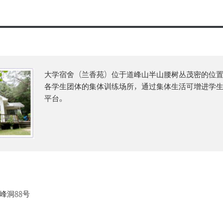
与日程
²（S广场）
诚信健身中心
请指南
管理中心
中心
兰香苑）
馆S²（S广场）
大学宿舍（兰香苑）位于道峰山半山腰树丛茂密的位置
各学生团体的集体训练场所，通过集体生活可增进学
康管理中心
平台。
身中心
峰洞88号