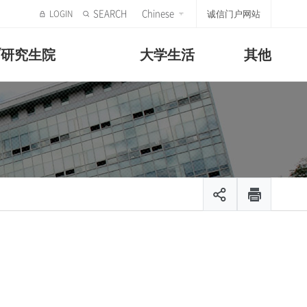
SEARCH
Chinese
诚信门户网站
/研究生院
大学生活
其他
步声
究生院
活
标志及宣传
韩国语学堂
特殊研究生院
活动介绍、社区
革
诚信UI
注册及申请
教育研究生院
文化体验、教育
年表
作院校
系
宣传片
课程
美容融合研究生院
疗系
宣传册
文化体验
文化产业艺术研究生院
动
滞留指南
终身福利研究学院
宿舍
奖学金
生支援中心
签发证明
通知