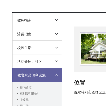
计划内容
学生会馆S
大学生活
活动介绍、社区
图书馆
费用及申
诚信健康
体验后记
诚信健身
教务指南
其他
敦岩水晶便利设施
宿舍（
选课
弥阿云庭便利设施
学生会
滞留指南
学籍
奖学金
残疾学生支援中心
诚信健
外国人登记
校园生活
滞留情况变更
诚信健
兼职/就业
宿舍
活动介绍、社区
出入境外国人厅
保险
体检
文化体验、教育
敦岩水晶便利设施
辅导活动
位置
校内食堂
首尔特别市道峰区道
福利便利设施
IT设施
图书馆