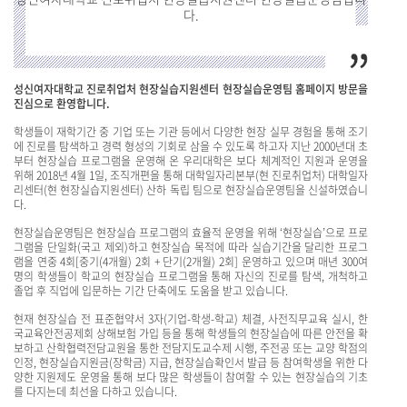
다.
성신여자대학교 진로취업처 현장실습지원센터 현장실습운영팀 홈페이지 방문을
진심으로 환영합니다.
학생들이 재학기간 중 기업 또는 기관 등에서 다양한 현장 실무 경험을 통해 조기
에 진로를 탐색하고 경력 형성의 기회로 삼을 수 있도록 하고자 지난 2000년대 초
부터 현장실습 프로그램을 운영해 온 우리대학은 보다 체계적인 지원과 운영을
위해 2018년 4월 1일, 조직개편을 통해 대학일자리본부(현 진로취업처) 대학일자
리센터(현 현장실습지원센터) 산하 독립 팀으로 현장실습운영팀을 신설하였습니
다.
현장실습운영팀은 현장실습 프로그램의 효율적 운영을 위해 ‘현장실습’으로 프로
그램을 단일화(국고 제외)하고 현장실습 목적에 따라 실습기간을 달리한 프로그
램을 연중 4회[중기(4개월) 2회 + 단기(2개월) 2회] 운영하고 있으며 매년 300여
명의 학생들이 학교의 현장실습 프로그램을 통해 자신의 진로를 탐색, 개척하고
졸업 후 직업에 입문하는 기간 단축에도 도움을 받고 있습니다.
현재 현장실습 전 표준협약서 3자(기업-학생-학교) 체결, 사전직무교육 실시, 한
국교육안전공제회 상해보험 가입 등을 통해 학생들의 현장실습에 따른 안전을 확
보하고 산학협력전담교원을 통한 전담지도교수제 시행, 주전공 또는 교양 학점의
인정, 현장실습지원금(장학금) 지급, 현장실습확인서 발급 등 참여학생을 위한 다
양한 지원제도 운영을 통해 보다 많은 학생들이 참여할 수 있는 현장실습의 기초
를 다지는데 최선을 다하고 있습니다.