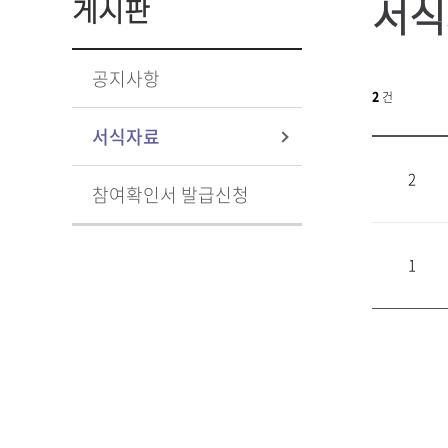
서식
게시판
공지사항
2
건
서식자료
2
참여확인서 발급신청
1