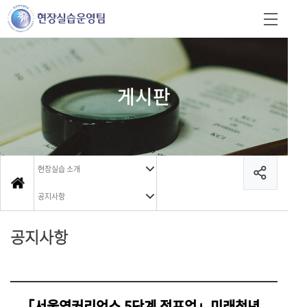
게시판
현장실습 소개
공지사항
공지사항
「서울영커리언스 5단계 점프업」미래청년