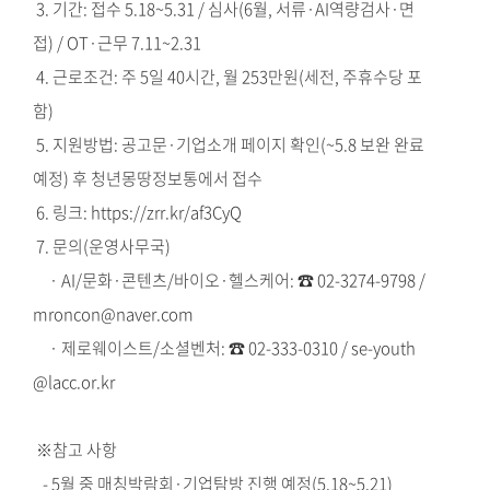
3. 기간: 접수 5.18~5.31 / 심사(6월, 서류·AI역량검사·면
접) / OT·근무 7.11~2.31
4. 근로조건: 주 5일 40시간, 월 253만원(세전, 주휴수당 포
함)
5. 지원방법: 공고문·기업소개 페이지 확인(~5.8 보완 완료
예정) 후 청년몽땅정보통에서 접수
6. 링크:
https://zrr.kr/af3CyQ
7. 문의(운영사무국)
· AI/문화·콘텐츠/바이오·헬스케어: ☎ 02-3274-9798 /
mroncon@naver.com
· 제로웨이스트/소셜벤처: ☎ 02-333-0310 / se-youth
@lacc.or.kr
※참고 사항
- 5월 중 매칭박람회·기업탐방 진행 예정(5.18~5.21)