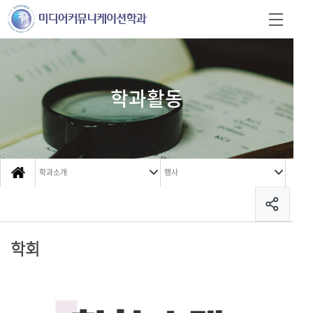
학과활동
학과소개
행사
학회