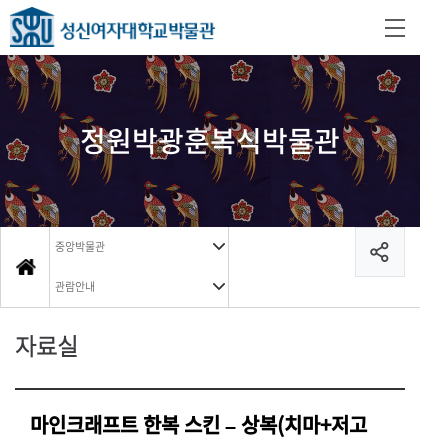
정원박광훈복식박물관
중앙박물관
관람안내
자료실
마인크래프트 한복 스킨 – 상복(치마+저고