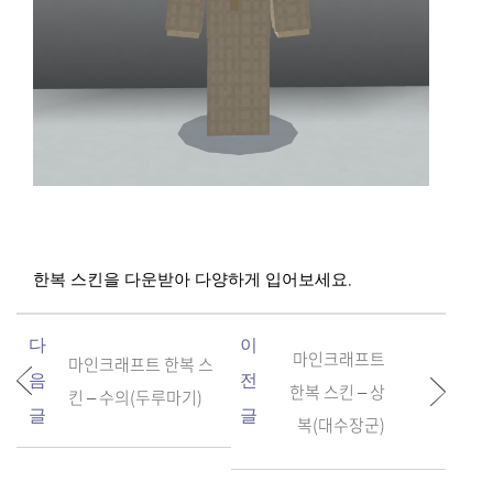
.
한복 스킨을 다운받아 다양하게 입어보세요
다
이
마인크래프트
마인크래프트 한복 스
음
전
한복 스킨 – 상
킨 – 수의(두루마기)
글
글
복(대수장군)