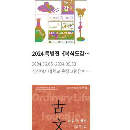
2024 특별전《복식도감 – 옷에 물든 인(人)·연(然)》
2024.06.05~2024.09.30
성신여자대학교 운정그린캠퍼스 성신미술관