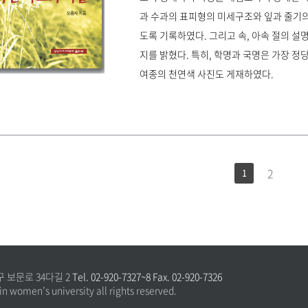
과 수과의 표피형의 미세구조와 잎과 줄기의
도록 기록하였다. 그리고 속, 아속 절의 설명
지를 밝혔다. 특히, 학명과 국명은 가장 정
여종의 천연색 사진도 게재하였다.
2
1
구 보문로 34다길 2
Tel. 02-920-7327~8 Fax. 02-920-7326
n women’s university all rights reserved.