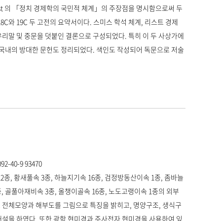
List 의 「정치 경제학의 국민적 체계」의 주장점을 명시함으로써 두
C와 19C 두 고전의 요약서이다. 스미스 학석 체계, 리스트 경제
우리말 및 중문을 덧붙인 결론으로 구성되었다. 특히 이 두 사상가에
 국내의 방대한 문헌도 정리되었다. 색인도 작성되어 독문으로 저술
2-40-9 93470
12종, 황새풀속 3종, 하늘지기속 16종, 검정방동산이속 1종, 좀바늘
종, 골풀아재비속 3종, 올챙이골속 16종, 노도고랭이속 1종의 외부
 전체모양과 해부도를 그림으로 특징을 밝히고, 명양구조, 생식구
설을 하였다. 또한 광학 현미경과 주사전자 현미경을 사용하여 잎