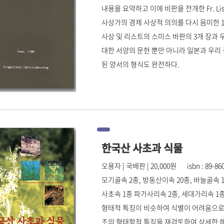
내용을 요약하고 이에 비판을 전개한 Fr. 
사상가의 경제 사상적 의의를 다시 음미한 18
사상 및 리스트의 스미스 바판의 3개 장과 
대한 서양의 문헌 뿐만 아니라 일본과 우리
된 양서의 형식도 완전하다.
한국산 사초과 식물
오용자 | 국배판 | 20,000원 isbn : 89-8609
모기골속 2종, 방동산이속 20종, 바늘골속 
사초속 1종 파가사리속 2종, 세대가리속 1
형태적 특징이 비슷하여 식별이 어려움으로
조의 형태학적 특징을 재검토하여 상세한 해