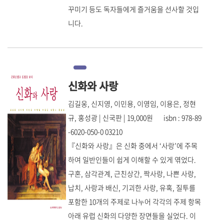
꾸미기 등도 독자들에게 즐거움을 선사할 것입
니다.
신화와 사랑
김길웅, 신지영, 이민용, 이영임, 이용은, 정현
규, 홍성광 | 신국판 | 19,000원 isbn : 978-89
-6020-050-0 03210
『신화와 사랑』은 신화 중에서 ‘사랑’에 주목
하여 일반인들이 쉽게 이해할 수 있게 엮었다.
구혼, 삼각관계, 근친상간, 짝사랑, 나쁜 사랑,
납치, 사랑과 배신, 기괴한 사랑, 유혹, 질투를
포함한 10개의 주제로 나누어 각각의 주제 항목
아래 유럽 신화의 다양한 장면들을 실었다. 이