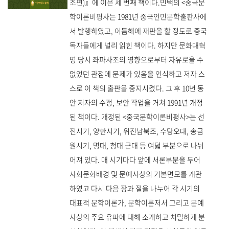
조편)』에 이은 세 번째 책이다.민택의 <중국문
학이론비평사는 1981년 중국인민문학출판사에
서 발행하였고, 이듬해에 재판을 할 정도로 중국
독자들에게 널리 읽힌 책이다. 하지만 문화대혁
명 당시 좌파사조의 영향으로부터 자유로울 수
없었던 관점에 문제가 있음을 인식하고 저자 스
스로 이 책의 출판을 중지시켰다. 그 후 10년 동
안 저자의 수정, 보안 작업을 거쳐 1991년 개정
된 책이다. 개정된 <중국문학이론비평사>는 선
진시기, 양한시기, 위진남북조, 수당오대, 송금
원시기, 명대, 청대 근대 등 여덟 부분으로 나뉘
어져 있다. 매 시기마다 앞에 서론부분을 두어
사회문화배경 및 문예사상의 기본면모를 개관
하였고 다시 다음 장과 절을 나누어 각 시기의
대표적 문학이론가, 문학이론저서 그리고 문예
사상의 주요 유파에 대해 소개하고 치밀하게 분