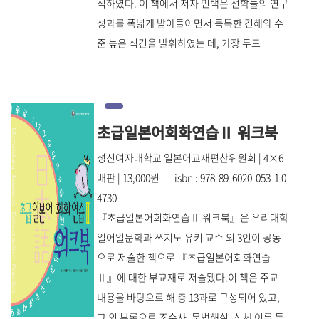
석하였다. 이 책에서 저자 민택은 선학들의 연구
성과를 폭넓게 받아들이면서 독특한 견해와 수
준 높은 식견을 발휘하였는 데, 가장 두드
초급일본어회화연습Ⅱ 워크북
성신여자대학교 일본어교재편찬위원회 | 4×6
배판 | 13,000원 isbn : 978-89-6020-053-1 0
4730
『초급일본어회화연습Ⅱ 워크북』은 우리대학
일어일문학과 쓰지노 유키 교수 외 3인이 공동
으로 저술한 책으로 『초급일본어회화연습
Ⅱ』에 대한 부교재로 저술됐다.이 책은 주교
내용을 바탕으로 해 총 13과로 구성되어 있고,
그 외 부록으로 조수사, 문법해설, 신체 이름 등