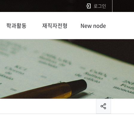
로그인
학과활동
재직자전형
New node