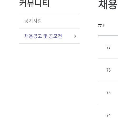
채용
커뮤니티
공지사항
77
건
채용공고 및 공모전
77
76
75
74