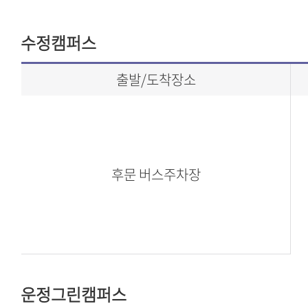
수정캠퍼스
출발/도착장소
후문 버스주차장
운정그린캠퍼스