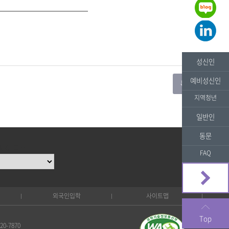
성신인
예비성신인
지역청년
일반인
동문
사이트 ::
FAQ
외국인입학
사이트맵
Top
0-7870