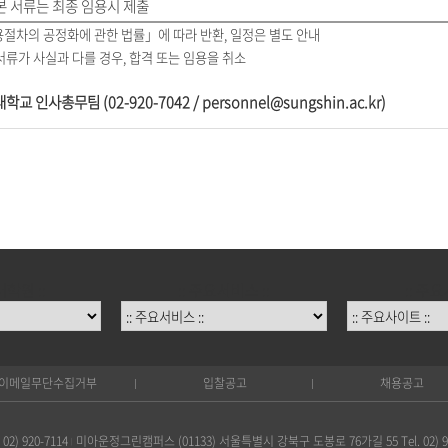
본 서류는 최종 임용시 제출
절차의 공정화에 관한 법률」에 따라 반환, 일정은 별도 안내
서류가 사실과 다를 경우, 합격 또는 임용을 취소
 인사총무팀 (02-920-7042 / personnel@sungshin.ac.kr)
대학원 ::
:: 주요서비스 ::
:: 주요
이메일무단수집거부
입찰공고
채용공고
) 920-7114
미아운정그린캠퍼스 (01133) 서울특별시 강북구 도봉로 76가길 55 Tel. 02) 92
|