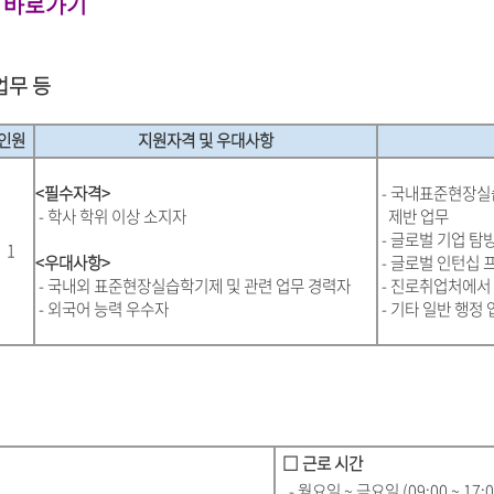
 바로가기
업무 등
인원
지원자격 및 우대사항
<필수자격>
-
국내표준현장실
- 학사 학위 이상 소지자
제반 업무
- 글로벌 기업 탐
1
<우대사항>
- 글로벌 인턴십 
-
국내외 표준현장실습학기제 및 관련 업무 경력자
- 진로취업처에서
- 외국어 능력 우수자
- 기타 일반 행정 
□ 근로 시간
- 월요일 ~ 금요일 (09:00 ~ 17:0