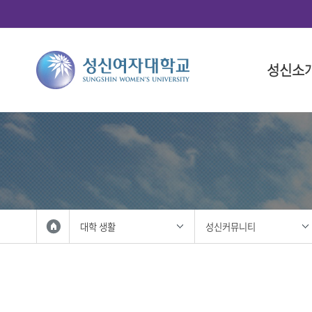
성신소
총장소개
대학
대학(돈암
학사 일정
연구산학
국제화 프
학생 활동
총장 인사
인문융합
대학 일정
총학생회
총장 프로
사회과학
대학원 일
중앙동아
총장실
법과대학
학생복지
자연과학
성신사회
외국인 입
공과대학
학생활동
대학 생활
성신커뮤니티
IT융합대
학생홍보대
생활산업
학생군사교
사범대학
학생활동
상징 및 
미술대학
성신 UI
음악대학
성신인권