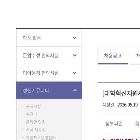
성신 폰트
창의융합
ISO 인증
인권상담
증명 및 
홍보영상
학생생활
전문대학
홍보책자
증명
융합보안
학생증 발
학생 활동
돈암수정 편의시설
채용공고
채
미아운정 편의시설
클린센터
부패방지
감사
성신커뮤니티
[대학혁신지원
작성일
2026.05.19
공지사항
수정대
온라인 민원
첨부파일
첨
서식 자료실
제안제도운영센터