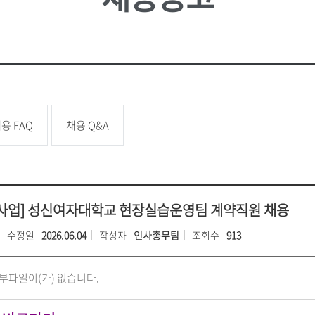
성신 포커스
업무추진
대학
소
언론속의 성신
성신학보
예결산 
학생증 발급
학생교류
상담소
성신 MIRROR
적립금 
원
국내대학 학점교류
성신 SEBS
등록금심
전문대학원
급
규정관리
대학평의
대학자체
용 FAQ
채용 Q&A
장애학생지원
기타학
장애학생지원
유실물관
학생보험
사업] 성신여자대학교 현장실습운영팀 계약직원 채용
수정일
2026.06.04
작성자
인사총무팀
조회수
913
부파일이(가) 없습니다.