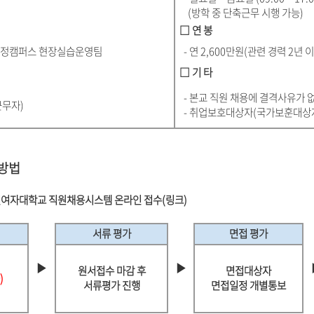
(방학 중 단축근무 시행 가능)
□ 연 봉
수정캠퍼스 현장실습운영팀
- 연 2,600만원(관련 경력 2년 이
□ 기 타
- 본교 직원 채용에 결격사유가 
근무자)
- 취업보호대상자(국가보훈대상자
 방법
여자대학교 직원채용시스템 온라인 접수(링크)
서류 평가
면접 평가
▶
▶
원서접수 마감 후
면접대상자
)
서류평가 진행
면접일정 개별통보