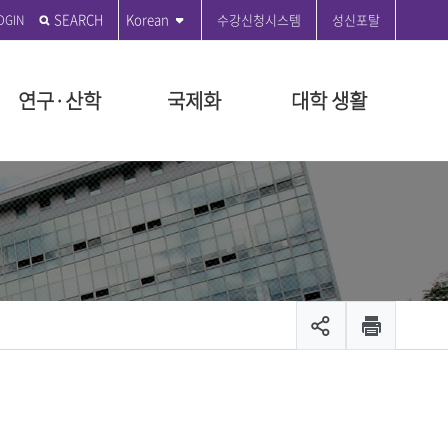
SEARCH
Korean
수강신청시스템
성신포탈
연구·산학
국제화
대학 생활
전
학원
학원
도
관
부
 편의시설
성신발자취
전문대학원
특수대학원
등록금 안내
연구윤리센터
국제교육원
성신커뮤니티
원
지급규정안내
연혁
융합보안전문대학원
교육대학원
등록금 시행세칙 안내
공지사항
ON 2035
대학원
시행세칙안내
시설
설립자 연표
융합산업대학원
등록금 납부안내
수정대
장학
뷰티융합대학원
등록금 반환기준 안내
온라인 민원
장학
관리팀
문화산업예술대학원
교육비 납입증명서 안내
서식 자료실
출 안내
생애복지대학원
등록금 FAQ
제안제도운영센터
모집공고
채용
입찰공고
및 현황
캠퍼스 안내
캠퍼스 맵
스
대학안전보건