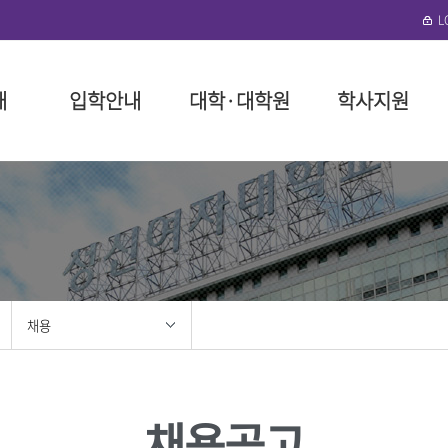
개
입학안내
대학·대학원
학사지원
수정)
협력단
로그램 안내
성신학원
일반대학원
대학(미아운정그린)
학사 행정
뉴스레터
외국인 입학
돈암수정 편의시설
성신비
특수대
일반대
장학 제
연구기
국제학
미아운정
말
예술대학
성신학원 소개
인문융합예술대학
대학요람
구내식당
교육이념
교육대학
장학금 
구내식당
필
대학
정
리
임원 현황
사회과학대학
교육과정
복지편의시설
성신 VISI
융합산업
장학금 
복지편의
위원회
이사회 회의록
자연과학대학
학사제도 안내 동영상
도서관
신입생 
도서관
대학
봉사
정관 및 시행세칙
공과대학
수업
기숙사
재학생 
성신건강
학
지원
법인설치학교
간호대학
다전공
생활관(난향원)
학자금 대
채용
학
사 포러스
기부금 모금
생활산업대학
성적
학생회관 S²(S스퀘어)
장학생 
대학
육단(ROTC)
학적
성신건강관리팀
안전관리
학·석사 연계과정
성신휘트니스센터
홍보
성신뉴스
조직도 
졸업
채용공고
성신 이벤트
조직도
교직
센터
성신 미디어
IT서비