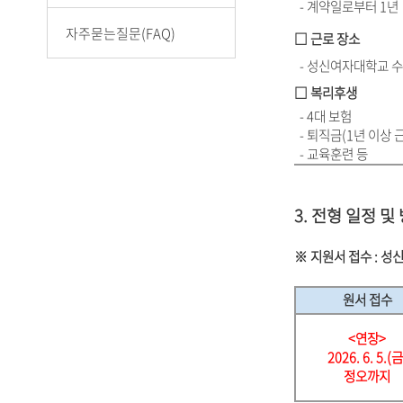
- 계약일로부터 1년
자주묻는질문(FAQ)
□ 근로 장소
- 성신여자대학교 
□ 복리후생
- 4대 보험
- 퇴직금(1년 이상 
- 교육훈련 등
3. 전형 일정 및
※ 지원서 접수 :
성신
원서 접수
<연장>
2026. 6. 5.(금
정오
까지