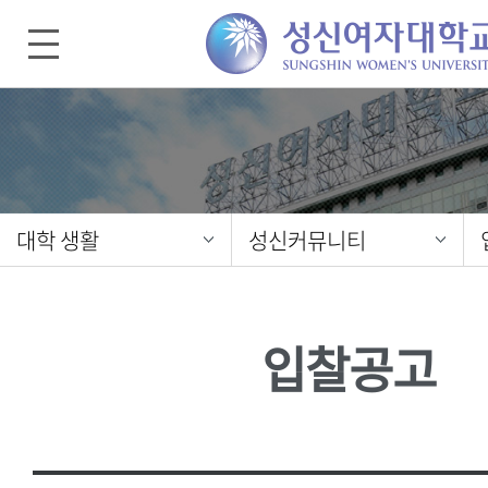
대학 생활
성신커뮤니티
입찰공고