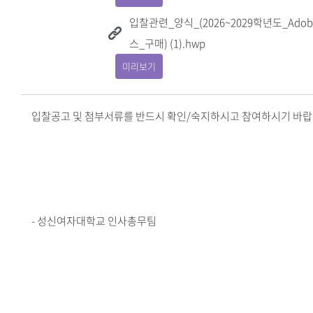
입찰관련_양식_(2026~2029학년도_Ad
스_구매) (1).hwp
미리보기
입찰공고 및 첨부서류를 반드시 확인/숙지하시고 참여하시기 바랍
- 성신여자대학교 인사총무팀