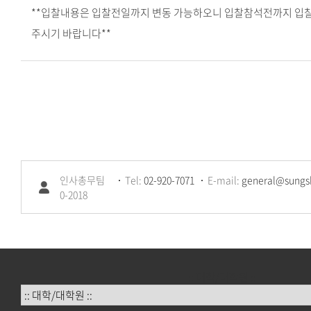
**입찰내용은 입찰전일까지 변동 가능하오니 입찰참석전까지 입
주시기 바랍니다**
인사총무팀
Tel:
02-920-7071
E-mail:
general@sungsh
0-2018
:: 대학/대학원 ::