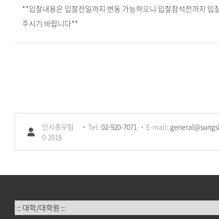
**입찰내용은 입찰전일까지 변동 가능하오니 입찰참석전까지 입
주시기 바랍니다**
인사총무팀
Tel:
02-920-7071
E-mail:
general@sungsh
0-2018
:: 대학/대학원 ::