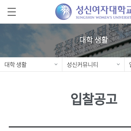
대학 생활
대학 생활
성신커뮤니티
입찰공고