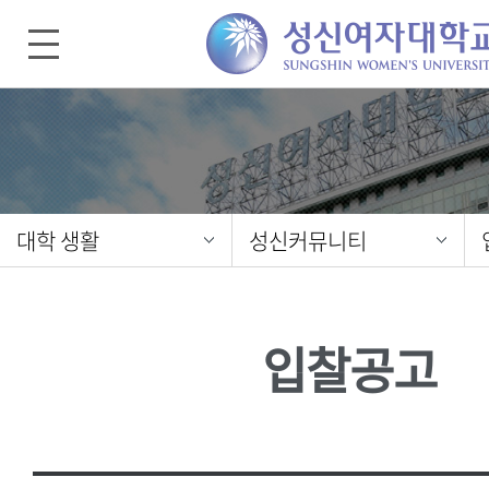
대학 생활
성신커뮤니티
입찰공고