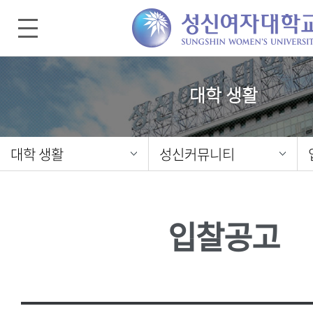
대학 생활
대학 생활
성신커뮤니티
입찰공고