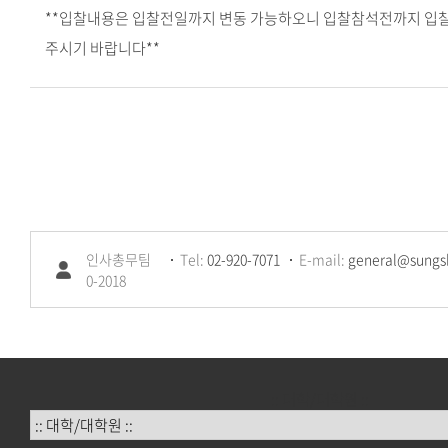
**입찰내용은 입찰전일까지 변동 가능하오니 입찰참석전까지 입
주시기 바랍니다**
인사총무팀
Tel:
02-920-7071
E-mail:
general@sungsh
0-2018
:: 대학/대학원 ::