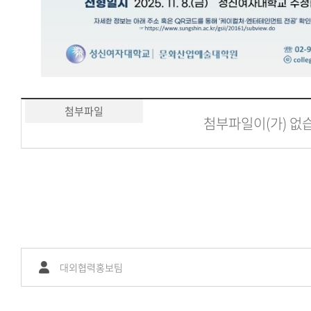
첨부파일
첨부파일이(가) 없
대외협력홍보팀