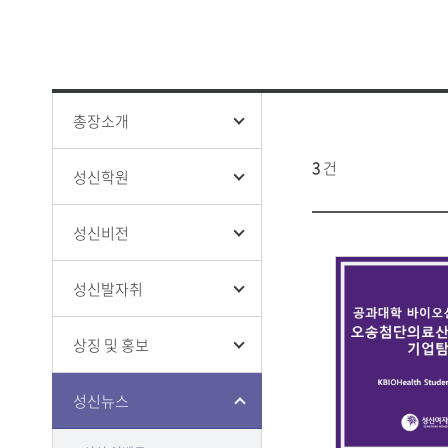
성신 폰트
창의융합
ISO 인증
인권상담
증명 및 
홍보영상
학생생활
전문대학
홍보책자
증명
융합보안
학생증 발
총장소개
3
건
성신학원
성신비전
클린센터
부패방지
감사
성신발자취
상징 및 홍보
성신뉴스