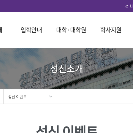
개
입학안내
대학·대학원
학사지원
수정)
협력단
로그램 안내
성신학원
일반대학원
대학(미아운정그린)
학사 행정
뉴스레터
외국인 입학
돈암수정 편의시설
성신비
특수대
일반대
장학 제
연구기
국제학
미아운정
성신소개
말
예술대학
성신학원 소개
인문융합예술대학
대학요람
구내식당
교육이념
교육대학
장학금 
구내식당
필
대학
정
리
임원 현황
사회과학대학
교육과정
복지편의시설
성신 VISI
융합산업
장학금 
복지편의
위원회
이사회 회의록
자연과학대학
학사제도 안내 동영상
도서관
신입생 
도서관
대학
봉사
정관 및 시행세칙
공과대학
수업
기숙사
재학생 
성신건강
학
지원
법인설치학교
간호대학
다전공
생활관(난향원)
학자금 대
성신 이벤트
학
사 포러스
기부금 모금
생활산업대학
성적
학생회관 S²(S스퀘어)
장학생 
대학
육단(ROTC)
학적
성신건강관리팀
안전관리
학·석사 연계과정
성신휘트니스센터
홍보
성신뉴스
조직도 
졸업
성신 이벤트
성신 이벤트
조직도
교직
센터
성신 미디어
IT서비