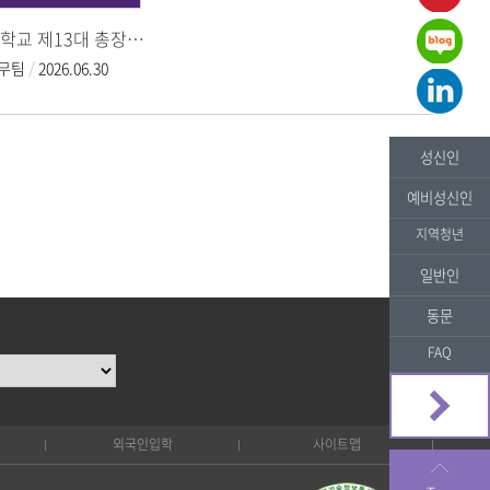
성신여자대학교 제13대 총장 취임식
무팀
2026.06.30
성신인
예비성신인
지역청년
일반인
동문
사이트 ::
FAQ
외국인입학
사이트맵