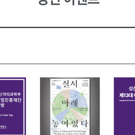
성신 포커스
업무추진
대학
소
언론속의 성신
성신학보
예결산 
학생증 발급
학생교류
상담소
성신 MIRROR
적립금 
원
국내대학 학점교류
성신 SEBS
등록금심
전문대학원
급
규정관리
대학평의
대학자체
장애학생지원
기타학
장애학생지원
유실물관
학생보험