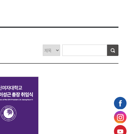
비 사용내역
찾아오시는 길
공고
셔틀버스 안내
안전·보건목표와 경영방침
운용현황
대학안전 관리계획
의위원회
안전보건 관리규정
연구실 안전관리 규정
원회
안전보건 위원회
평가
안전보건관련 법령
연구실안전관리현황
교육시설안전인증
생지원
자주묻는질문(FAQ)
리