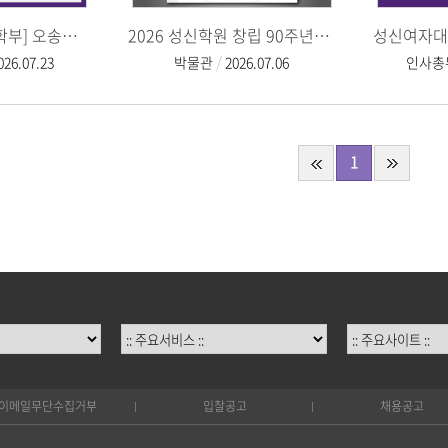
[바이오신약의과학부] 오송첨단의료산업진흥재단 기업탐방
2026 성신학원 창립 90주년·박물관 개관 60주년 기념 특별전 《질서 아래 놓여 있다》
026.07.23
박물관
2026.07.06
인사총
1
대학원 ::
:: 주요서비스 ::
:: 주요
이메일무단수집거부
입찰공고
채용공고