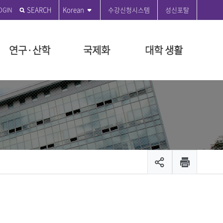
SEARCH
Korean
수강신청시스템
성신포탈
연구·산학
국제화
대학 생활
전
학원
학원
도
관
부
 편의시설
성신발자취
전문대학원
특수대학원
등록금 안내
연구윤리센터
국제교육원
성신커뮤니티
원
지급규정안내
연혁
융합보안전문대학원
교육대학원
등록금 시행세칙 안내
공지사항
ON 2035
대학원
시행세칙안내
시설
설립자 연표
융합산업대학원
등록금 납부안내
수정대
장학
뷰티융합대학원
등록금 반환기준 안내
온라인 민원
장학
관리팀
문화산업예술대학원
교육비 납입증명서 안내
서식 자료실
출 안내
생애복지대학원
등록금 FAQ
제안제도운영센터
모집공고
채용
입찰공고
및 현황
캠퍼스 안내
캠퍼스 맵
스
대학안전보건