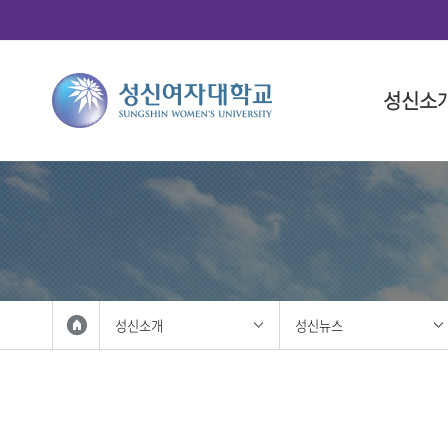
성신소
총장소개
대학
대학(돈암
학사 일정
연구산학
국제화 프
학생 활동
총장 인사
인문융합
대학 일정
총학생회
총장 프로
사회과학
대학원 일
중앙동아
총장실
법과대학
학생복지
자연과학
성신사회
외국인 입
공과대학
학생활동
성신소개
성신뉴스
IT융합대
학생홍보대
생활산업
학생군사교
사범대학
학생활동
상징 및 
미술대학
성신 UI
음악대학
성신인권