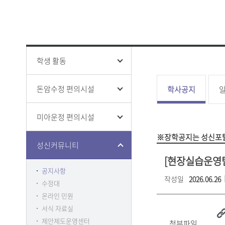
성신 폰트
창의융합
ISO 인증
인권상담
증명 및 
홍보영상
학생생활
전문대학
홍보책자
증명
융합보안
학생증 발
학생 활동
돈암수정 편의시설
학사공지
미아운정 편의시설
클린센터
부패방지
※장학공지는 성신포탈
감사
성신커뮤니티
[현장실습운영팀]
공지사항
작성일
2026.06.26
수정대
온라인 민원
서식 자료실
제안제도운영센터
첨부파일