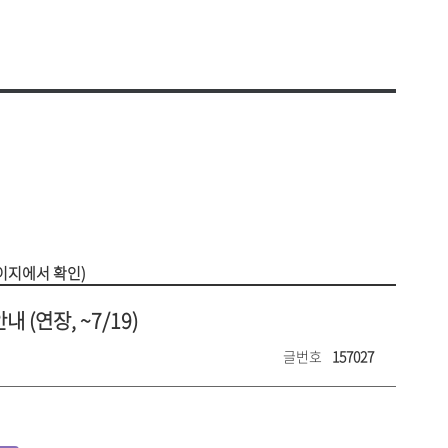
비 사용내역
찾아오시는 길
공고
셔틀버스 안내
안전·보건목표와 경영방침
운용현황
대학안전 관리계획
의위원회
안전보건 관리규정
연구실 안전관리 규정
원회
안전보건 위원회
평가
안전보건관련 법령
연구실안전관리현황
교육시설안전인증
생지원
자주묻는질문(FAQ)
리
이지에서 확인)
(연장, ~7/19)
글번호
157027