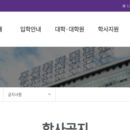
개
입학안내
대학·대학원
학사지원
수정)
협력단
로그램 안내
성신학원
일반대학원
대학(미아운정그린)
학사 행정
뉴스레터
외국인 입학
돈암수정 편의시설
성신비
특수대
일반대
장학 제
연구기
국제학
미아운정
말
예술대학
성신학원 소개
인문융합예술대학
대학요람
구내식당
교육이념
교육대학
장학금 
구내식당
필
대학
정
리
임원 현황
사회과학대학
교육과정
복지편의시설
성신 VISI
융합산업
장학금 
복지편의
위원회
이사회 회의록
자연과학대학
학사제도 안내 동영상
도서관
신입생 
도서관
대학
봉사
정관 및 시행세칙
공과대학
수업
기숙사
재학생 
성신건강
학
지원
법인설치학교
간호대학
다전공
생활관(난향원)
학자금 대
공지사항
학
사 포러스
기부금 모금
생활산업대학
성적
학생회관 S²(S스퀘어)
장학생 
대학
육단(ROTC)
학적
성신건강관리팀
안전관리
학·석사 연계과정
성신휘트니스센터
홍보
성신뉴스
조직도 
졸업
학사공지
성신 이벤트
조직도
교직
센터
성신 미디어
IT서비