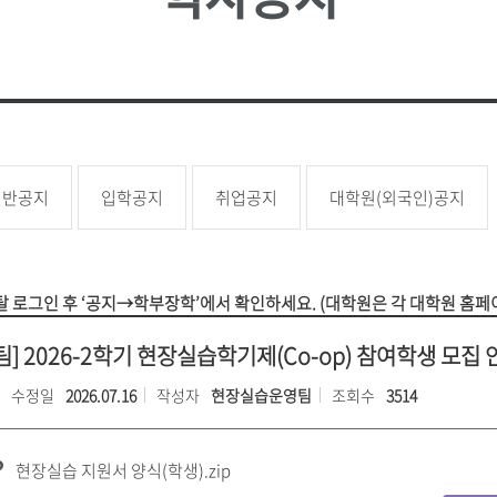
성신 포커스
업무추진
대학
소
언론속의 성신
성신학보
예결산 
학생증 발급
학생교류
상담소
성신 MIRROR
적립금 
원
국내대학 학점교류
성신 SEBS
등록금심
전문대학원
급
규정관리
대학평의
대학자체
일반공지
입학공지
취업공지
대학원(외국인)공지
장애학생지원
기타학
장애학생지원
유실물관
 로그인 후 ‘공지→학부장학’에서 확인하세요. (대학원은 각 대학원 홈페
학생보험
 2026-2학기 현장실습학기제(Co-op) 참여학생 모집 안내 
수정일
2026.07.16
작성자
현장실습운영팀
조회수
3514
현장실습 지원서 양식(학생).zip