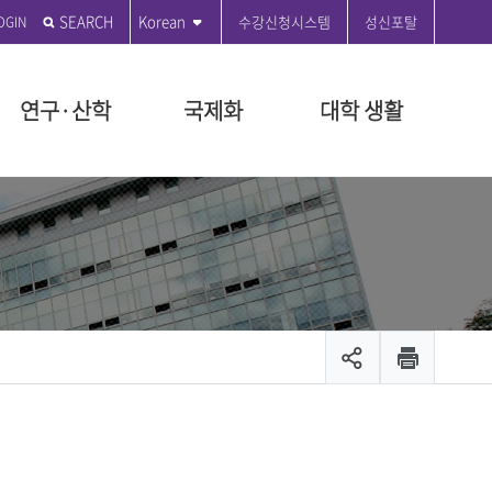
SEARCH
Korean
수강신청시스템
성신포탈
연구·산학
국제화
대학 생활
전
학원
학원
도
관
부
 편의시설
성신발자취
전문대학원
특수대학원
등록금 안내
연구윤리센터
국제교육원
성신커뮤니티
원
지급규정안내
연혁
융합보안전문대학원
교육대학원
등록금 시행세칙 안내
공지사항
ON 2035
대학원
시행세칙안내
시설
설립자 연표
융합산업대학원
등록금 납부안내
수정대
장학
뷰티융합대학원
등록금 반환기준 안내
온라인 민원
장학
관리팀
문화산업예술대학원
교육비 납입증명서 안내
서식 자료실
출 안내
생애복지대학원
등록금 FAQ
제안제도운영센터
모집공고
채용
입찰공고
및 현황
캠퍼스 안내
캠퍼스 맵
스
대학안전보건