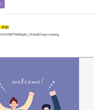
기
 예정)
VnSSN9TiNb0fg4m_fIU/edit?usp=sharing