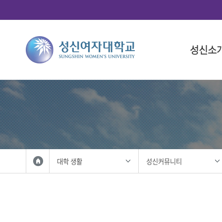
성신소
총장소개
대학
대학(돈암
학사 일정
연구산학
국제화 프
학생 활동
총장 인사
인문융합
대학 일정
총학생회
총장 프로
사회과학
대학원 일
중앙동아
총장실
법과대학
학생복지
자연과학
성신사회
외국인 입
공과대학
학생활동
대학 생활
성신커뮤니티
IT융합대
학생홍보대
생활산업
학생군사교
사범대학
학생활동
상징 및 
미술대학
성신 UI
음악대학
성신인권