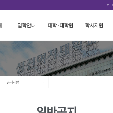
개
입학안내
대학·대학원
학사지원
수정)
협력단
로그램 안내
성신학원
일반대학원
대학(미아운정그린)
학사 행정
뉴스레터
외국인 입학
돈암수정 편의시설
성신비
특수대
일반대
장학 제
연구기
국제학
미아운정
말
예술대학
성신학원 소개
인문융합예술대학
대학요람
구내식당
교육이념
교육대학
장학금 
구내식당
필
대학
정
리
임원 현황
사회과학대학
교육과정
복지편의시설
성신 VISI
융합산업
장학금 
복지편의
위원회
이사회 회의록
자연과학대학
학사제도 안내 동영상
도서관
신입생 
도서관
대학
봉사
정관 및 시행세칙
공과대학
수업
기숙사
재학생 
성신건강
학
지원
법인설치학교
간호대학
다전공
생활관(난향원)
학자금 대
공지사항
학
사 포러스
기부금 모금
생활산업대학
성적
학생회관 S²(S스퀘어)
장학생 
대학
육단(ROTC)
학적
성신건강관리팀
안전관리
학·석사 연계과정
성신휘트니스센터
홍보
성신뉴스
조직도 
졸업
일반공지
성신 이벤트
조직도
교직
센터
성신 미디어
IT서비