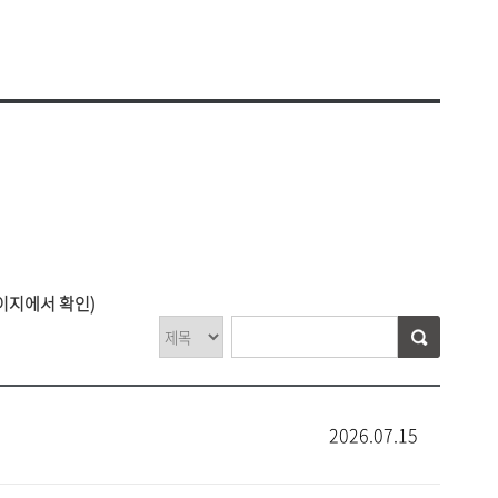
비 사용내역
찾아오시는 길
공고
셔틀버스 안내
안전·보건목표와 경영방침
운용현황
대학안전 관리계획
의위원회
안전보건 관리규정
연구실 안전관리 규정
원회
안전보건 위원회
평가
안전보건관련 법령
연구실안전관리현황
교육시설안전인증
생지원
자주묻는질문(FAQ)
리
이지에서 확인)
2026.07.15