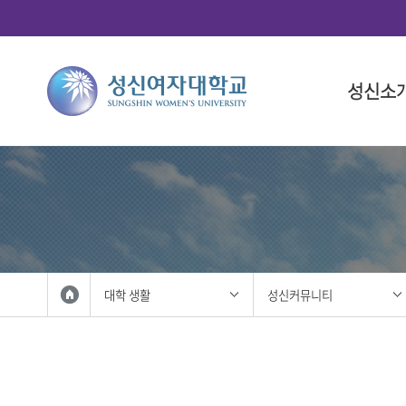
성신소
총장소개
대학
대학(돈암
학사 일정
연구산학
국제화 프
학생 활동
총장 인사
인문융합
대학 일정
총학생회
총장 프로
사회과학
대학원 일
중앙동아
총장실
법과대학
학생복지
자연과학
성신사회
외국인 입
공과대학
학생활동
대학 생활
성신커뮤니티
IT융합대
학생홍보대
생활산업
학생군사교
사범대학
학생활동
상징 및 
미술대학
성신 UI
음악대학
성신인권