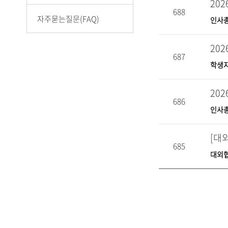
20
688
자주묻는질문(FAQ)
인사
20
687
학생
20
686
인사
685
대외