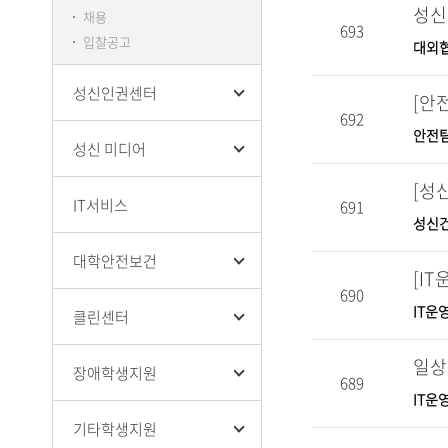
성신
채용
693
입찰공고
대외
성신인권센터
[안
692
안전
성신 미디어
[성
IT서비스
691
성신
대학안전보건
[I
690
IT운
클린센터
일상
장애학생지원
689
IT운
기타학생지원