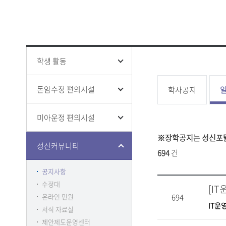
성신 폰트
창의융합
ISO 인증
인권상담
증명 및 
홍보영상
학생생활
전문대학
홍보책자
증명
융합보안
학생증 발
학생 활동
돈암수정 편의시설
학사공지
미아운정 편의시설
클린센터
부패방지
※장학공지는 성신포탈
감사
성신커뮤니티
694
건
공지사항
수정대
[I
온라인 민원
694
IT운
서식 자료실
제안제도운영센터