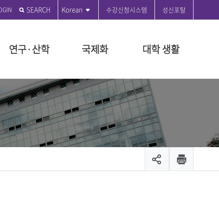
SEARCH
Korean
수강신청시스템
성신포탈
연구·산학
국제화
대학 생활
전
학원
학원
도
관
부
 편의시설
성신발자취
전문대학원
특수대학원
등록금 안내
연구윤리센터
국제교육원
성신커뮤니티
원
지급규정안내
연혁
융합보안전문대학원
교육대학원
등록금 시행세칙 안내
공지사항
ON 2035
대학원
시행세칙안내
시설
설립자 연표
융합산업대학원
등록금 납부안내
수정대
장학
뷰티융합대학원
등록금 반환기준 안내
온라인 민원
장학
관리팀
문화산업예술대학원
교육비 납입증명서 안내
서식 자료실
출 안내
생애복지대학원
등록금 FAQ
제안제도운영센터
모집공고
채용
입찰공고
및 현황
캠퍼스 안내
캠퍼스 맵
스
대학안전보건