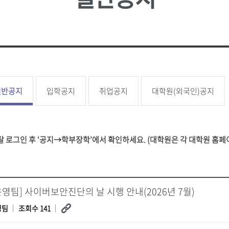
성신 포커스
업무추진
대학
소
언론속의 성신
성신학보
예결산 
학생증 발급
학생교류
상담소
성신 MIRROR
적립금 
원
국내대학 학점교류
성신 SEBS
등록금심
전문대학원
급
규정관리
대학평의
대학자체
일반공지
입학공지
취업공지
대학원(외국인)공지
장애학생지원
기타학
장애학생지원
유실물관
 로그인 후 ‘공지→학부장학’에서 확인하세요. (대학원은 각 대학원 홈페
학생보험
T운영팀] 사이버보안진단의 날 시행 안내(2026년 7월)
영팀
조회수 141