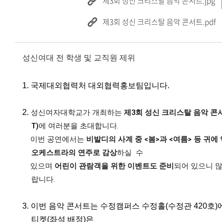
제3회 성신 크리스탈 음악 콘서트.jpg
제3회 성신 크리스탈 음악 콘서트.pdf
성신여대 전 학생 및 교직원 제위
1. 국제대외협력처 대외협력홍보팀입니다.
2.
성신여자대학교가 개최하는
제3회 성신 크리스탈 음악 콘서트
T)
에 여러분을 초대합니다.
이번 공연에서는
비발디의 사계 중 <봄>과 <여름> 등 귀에
오케스트라의 연주로 감상
하실
수
있으며
어린이 관람객을 위한 이벤트도 준비
되어 있으니 많
랍니다.
3. 이번 음악 콘서트는 수정캠퍼스 수정홀(수정관 420호)
티켓(좌석 배정)은