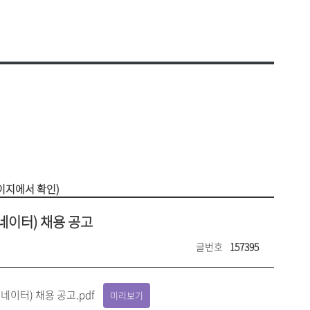
비 사용내역
찾아오시는 길
공고
셔틀버스 안내
안전·보건목표와 경영방침
운용현황
대학안전 관리계획
의위원회
안전보건 관리규정
연구실 안전관리 규정
원회
안전보건 위원회
평가
안전보건관련 법령
연구실안전관리현황
교육시설안전인증
생지원
자주묻는질문(FAQ)
리
이지에서 확인)
이터) 채용 공고
글번호
157395
이터) 채용 공고.pdf
미리보기