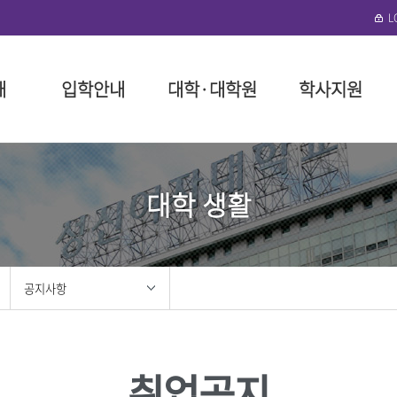
개
입학안내
대학·대학원
학사지원
수정)
협력단
로그램 안내
성신학원
일반대학원
대학(미아운정그린)
학사 행정
뉴스레터
외국인 입학
돈암수정 편의시설
성신비
특수대
일반대
장학 제
연구기
국제학
미아운정
대학 생활
말
예술대학
성신학원 소개
인문융합예술대학
대학요람
구내식당
교육이념
교육대학
장학금 
구내식당
필
대학
정
리
임원 현황
사회과학대학
교육과정
복지편의시설
성신 VISI
융합산업
장학금 
복지편의
위원회
이사회 회의록
자연과학대학
학사제도 안내 동영상
도서관
신입생 
도서관
대학
봉사
정관 및 시행세칙
공과대학
수업
기숙사
재학생 
성신건강
학
지원
법인설치학교
간호대학
다전공
생활관(난향원)
학자금 대
공지사항
학
사 포러스
기부금 모금
생활산업대학
성적
학생회관 S²(S스퀘어)
장학생 
대학
육단(ROTC)
학적
성신건강관리팀
안전관리
학·석사 연계과정
성신휘트니스센터
홍보
성신뉴스
조직도 
졸업
취업공지
성신 이벤트
조직도
교직
센터
성신 미디어
IT서비