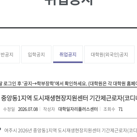
성신 포커스
업무추진
대학
소
언론속의 성신
성신학보
예결산 
학생증 발급
학생교류
상담소
성신 MIRROR
적립금 
원
국내대학 학점교류
성신 SEBS
등록금심
전문대학원
급
규정관리
대학평의
대학자체
일반공지
입학공지
취업공지
대학원(외국인)공지
장애학생지원
기타학
장애학생지원
유실물관
 로그인 후 ‘공지→학부장학’에서 확인하세요. (대학원은 각 대학원 홈페
학생보험
년 중앙동1지역 도시재생현장지원센터 기간제근로자(코디네
수정일
2026.07.08
작성자
대학일자리플러스센터
조회수
71
여주시 2026년 중앙동1지역 도시재생현장지원센터 기간제근로자(코디네