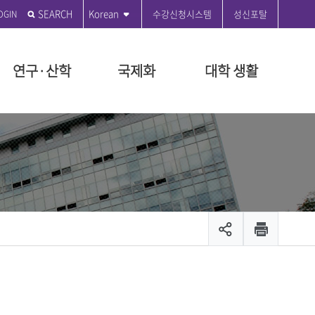
SEARCH
Korean
수강신청시스템
성신포탈
연구·산학
국제화
대학 생활
전
학원
학원
도
관
부
 편의시설
성신발자취
전문대학원
특수대학원
등록금 안내
연구윤리센터
국제교육원
성신커뮤니티
원
지급규정안내
연혁
융합보안전문대학원
교육대학원
등록금 시행세칙 안내
공지사항
ON 2035
대학원
시행세칙안내
시설
설립자 연표
융합산업대학원
등록금 납부안내
수정대
장학
뷰티융합대학원
등록금 반환기준 안내
온라인 민원
장학
관리팀
문화산업예술대학원
교육비 납입증명서 안내
서식 자료실
출 안내
생애복지대학원
등록금 FAQ
제안제도운영센터
모집공고
채용
입찰공고
및 현황
캠퍼스 안내
캠퍼스 맵
스
대학안전보건