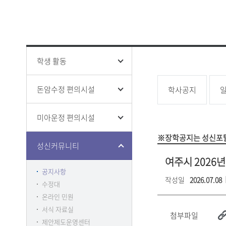
성신 폰트
창의융합
ISO 인증
인권상담
증명 및 
홍보영상
학생생활
전문대학
홍보책자
증명
융합보안
학생증 발
학생 활동
돈암수정 편의시설
학사공지
미아운정 편의시설
클린센터
부패방지
※장학공지는 성신포탈
감사
성신커뮤니티
여주시 2026
공지사항
작성일
2026.07.08
수정대
온라인 민원
서식 자료실
첨부파일
제안제도운영센터