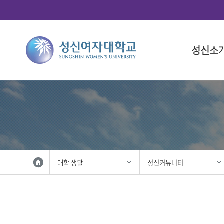
성신소
총장소개
대학
대학(돈암
학사 일정
연구산학
국제화 프
학생 활동
총장 인사
인문융합
대학 일정
총학생회
총장 프로
사회과학
대학원 일
중앙동아
총장실
법과대학
학생복지
자연과학
성신사회
외국인 입
공과대학
학생활동
대학 생활
성신커뮤니티
IT융합대
학생홍보대
생활산업
학생군사교
사범대학
학생활동
상징 및 
미술대학
성신 UI
음악대학
성신인권