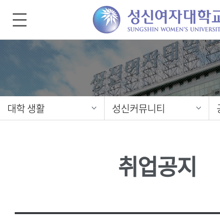
대학 생활
성신커뮤니티
취업공지