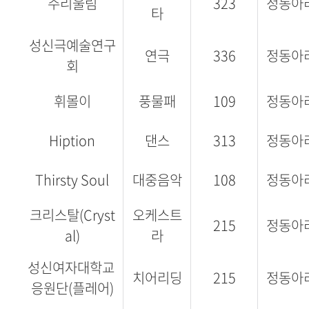
주리울림
323
정동아
타
성신극예술연구
연극
336
정동아
회
휘몰이
풍물패
109
정동아
Hiption
댄스
313
정동아
Thirsty Soul
대중음악
108
정동아
크리스탈(Cryst
오케스트
215
정동아
al)
라
성신여자대학교
치어리딩
215
정동아
응원단(플레어)